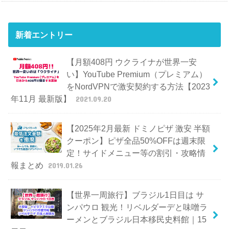
新着エントリー
【月額408円 ウクライナが世界一安
い】YouTube Premium（プレミアム）
をNordVPNで激安契約する方法【2023
年11月 最新版】
2021.09.20
【2025年2月最新 ドミノピザ 激安 半額
クーポン】ピザ全品50%OFFは週末限
定！サイドメニュー等の割引・攻略情
報まとめ
2019.01.26
【世界一周旅行】ブラジル1日目は サ
ンパウロ 観光！リベルダーデと味噌ラ
ーメンとブラジル日本移民史料館｜15