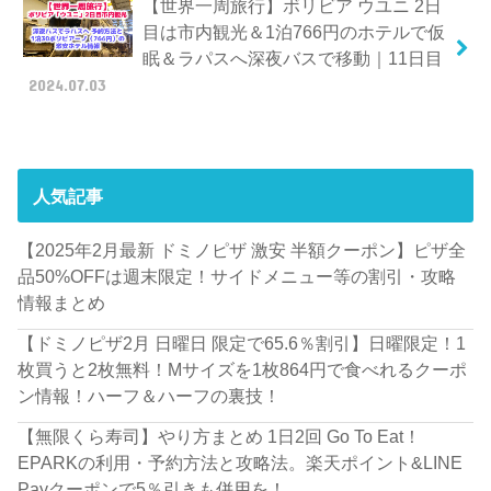
【世界一周旅行】ボリビア ウユニ 2日
目は市内観光＆1泊766円のホテルで仮
眠＆ラパスへ深夜バスで移動｜11日目
2024.07.03
人気記事
【2025年2月最新 ドミノピザ 激安 半額クーポン】ピザ全
品50%OFFは週末限定！サイドメニュー等の割引・攻略
情報まとめ
【ドミノピザ2月 日曜日 限定で65.6％割引】日曜限定！1
枚買うと2枚無料！Mサイズを1枚864円で食べれるクーポ
ン情報！ハーフ＆ハーフの裏技！
【無限くら寿司】やり方まとめ 1日2回 Go To Eat！
EPARKの利用・予約方法と攻略法。楽天ポイント&LINE
Payクーポンで5％引きも併用を！