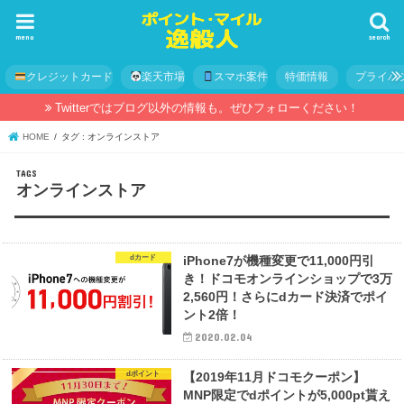
menu
search
クレジットカード
楽天市場
スマホ案件
特価情報
プライバ
Twitterではブログ以外の情報も。ぜひフォローください！
HOME
タグ : オンラインストア
オンラインストア
dカード
iPhone7が機種変更で11,000円引
き！ドコモオンラインショップで3万
2,560円！さらにdカード決済でポイ
ント2倍！
2020.02.04
dポイント
【2019年11月ドコモクーポン】
MNP限定でdポイントが5,000pt貰え