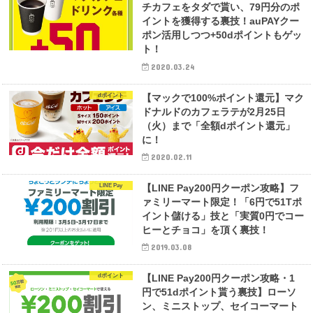
チカフェをタダで貰い、79円分のポ
イントを獲得する裏技！auPAYクー
ポン活用しつつ+50dポイントもゲッ
ト！
2020.03.24
dポイント
【マックで100%ポイント還元】マク
ドナルドのカフェラテが2月25日
（火）まで「全額dポイント還元」
に！
2020.02.11
LINE Pay
【LINE Pay200円クーポン攻略】フ
ァミリーマート限定！「6円で51Tポ
イント儲ける」技と「実質0円でコー
ヒーとチョコ」を頂く裏技！
2019.03.08
dポイント
【LINE Pay200円クーポン攻略・1
円で51dポイント貰う裏技】ローソ
ン、ミニストップ、セイコーマート