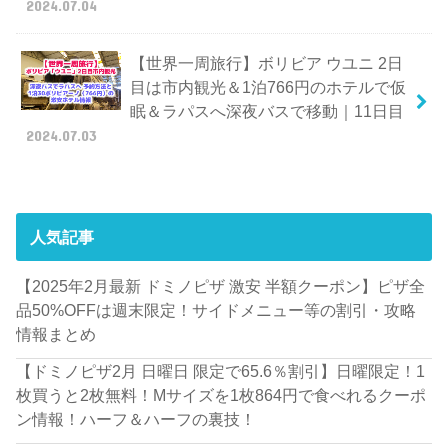
2024.07.04
【世界一周旅行】ボリビア ウユニ 2日
目は市内観光＆1泊766円のホテルで仮
眠＆ラパスへ深夜バスで移動｜11日目
2024.07.03
人気記事
【2025年2月最新 ドミノピザ 激安 半額クーポン】ピザ全
品50%OFFは週末限定！サイドメニュー等の割引・攻略
情報まとめ
【ドミノピザ2月 日曜日 限定で65.6％割引】日曜限定！1
枚買うと2枚無料！Mサイズを1枚864円で食べれるクーポ
ン情報！ハーフ＆ハーフの裏技！