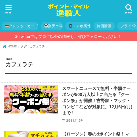
menu
search
クレジットカード
楽天市場
スマホ案件
特価情報
プライバ
Twitterではブログ以外の情報も。ぜひフォローください！
HOME
タグ : カフェラテ
カフェラテ
抽選・懸賞
スマートニュースで無料・半額クー
ポンが500万人以上に当たる「クー
ポン祭」が開催！吉野家・マック・
コンビニなどが対象に。12月6日(月)
まで！
2021.11.09
au PAY
【ローソン】春のdポイント祭！マ