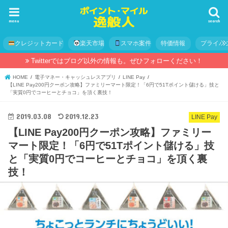
menu
search
クレジットカード
楽天市場
スマホ案件
特価情報
プライバ
Twitterではブログ以外の情報も。ぜひフォローください！
HOME
電子マネー・キャッシュレスアプリ
LINE Pay
【LINE Pay200円クーポン攻略】ファミリーマート限定！「6円で51Tポイント儲ける」技と
「実質0円でコーヒーとチョコ」を頂く裏技！
2019.03.08
2019.12.23
LINE Pay
【LINE Pay200円クーポン攻略】ファミリー
マート限定！「6円で51Tポイント儲ける」技
と「実質0円でコーヒーとチョコ」を頂く裏
技！