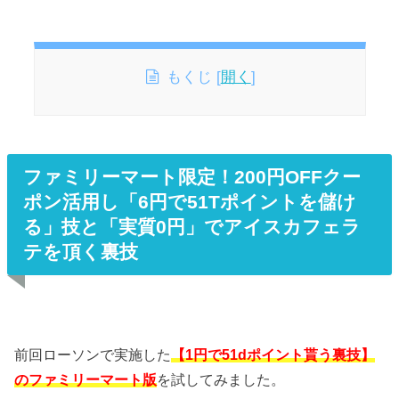
もくじ
[
開く
]
ファミリーマート限定！200円OFFクー
ポン活用し「6円で51Tポイントを儲け
る」技と「実質0円」でアイスカフェラ
テを頂く裏技
前回ローソンで実施した
【1円で51dポイント貰う裏技】
のファミリーマート版
を試してみました。