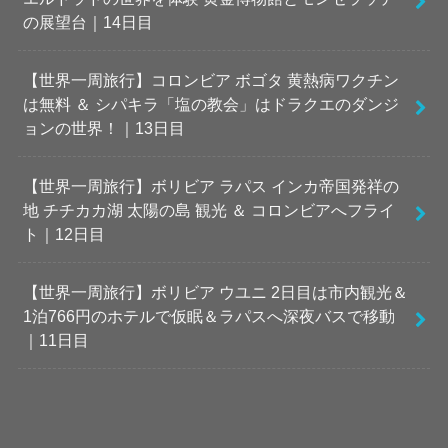
の展望台｜14日目
【世界一周旅行】コロンビア ボゴタ 黄熱病ワクチン
は無料 ＆ シパキラ「塩の教会」はドラクエのダンジ
ョンの世界！｜13日目
【世界一周旅行】ボリビア ラパス インカ帝国発祥の
地 チチカカ湖 太陽の島 観光 ＆ コロンビアへフライ
ト｜12日目
【世界一周旅行】ボリビア ウユニ 2日目は市内観光＆
1泊766円のホテルで仮眠＆ラパスへ深夜バスで移動
｜11日目