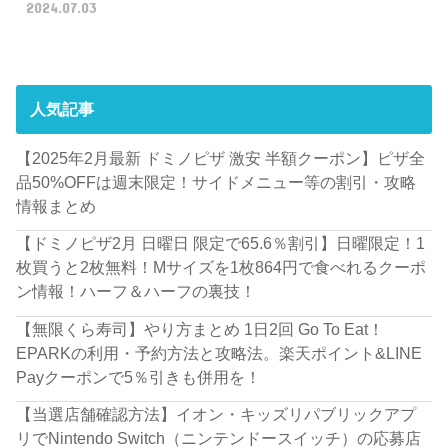
2024.07.03
人気記事
【2025年2月最新 ドミノピザ 激安 半額クーポン】ピザ全
品50%OFFは週末限定！サイドメニュー等の割引・攻略
情報まとめ
【ドミノピザ2月 日曜日 限定で65.6％割引】日曜限定！1
枚買うと2枚無料！Mサイズを1枚864円で食べれるクーポ
ン情報！ハーフ＆ハーフの裏技！
【無限くら寿司】やり方まとめ 1日2回 Go To Eat！
EPARKの利用・予約方法と攻略法。楽天ポイント&LINE
Payクーポンで5％引きも併用を！
【当選店舗確認方法】イオン・キッズリパブリックアプ
リでNintendo Switch（ニンテンドースイッチ）の応募店