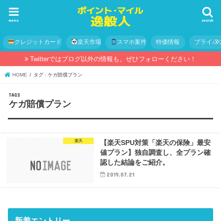
menu
search
クレジットカード
楽天市場
スマホ案件
特価情報
プライバ
Twitterではブログ以外の情報も。ぜひフォローください！
HOME
タグ : ケガ賠償プラン
ケガ賠償プラン
楽天
【楽天SPU対策「楽天の保険」最安
値プラン】独自調査し、全プラン確
認した結論をご紹介。
2019.07.21
新着エントリー