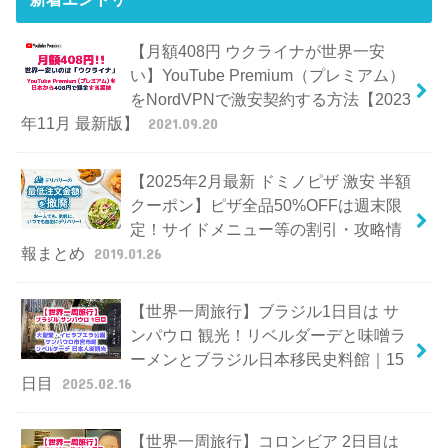
【月額408円 ウクライナが世界一安
い】YouTube Premium（プレミアム）
をNordVPNで激安契約する方法【2023
年11月 最新版】
2021.09.20
【2025年2月最新 ドミノピザ 激安 半額
クーポン】ピザ全品50%OFFは週末限
定！サイドメニュー等の割引・攻略情
報まとめ
2019.01.26
【世界一周旅行】ブラジル1日目は サ
ンパウロ 観光！リベルダーデと味噌ラ
ーメンとブラジル日本移民史料館｜15
日目
2025.02.16
【世界一周旅行】コロンビア 2日目は