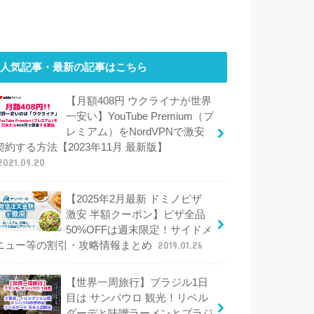
人気記事・最新の記事はこちら
【月額408円 ウクライナが世界
一安い】YouTube Premium（プ
レミアム）をNordVPNで激安
契約する方法【2023年11月 最新版】
2021.09.20
【2025年2月最新 ドミノピザ
激安 半額クーポン】ピザ全品
50%OFFは週末限定！サイドメ
ニュー等の割引・攻略情報まとめ
2019.01.26
【世界一周旅行】ブラジル1日
目は サンパウロ 観光！リベル
ダーデと味噌ラーメンとブラジ