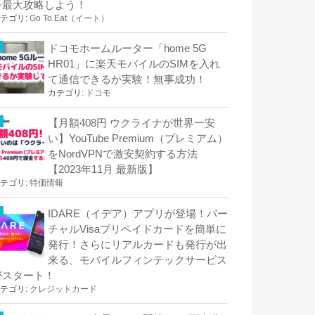
を最大攻略しよう！
テゴリ:
Go To Eat（イート）
ドコモホームルーター「home 5G
HR01」に楽天モバイルのSIMを入れ
て通信できるか実験！無事成功！
カテゴリ:
ドコモ
【月額408円 ウクライナが世界一安
い】YouTube Premium（プレミアム）
をNordVPNで激安契約する方法
【2023年11月 最新版】
テゴリ:
特価情報
IDARE（イデア）アプリが登場！バー
チャルVisaプリペイドカードを簡単に
発行！さらにリアルカードも発行が出
来る、モバイルフィンテックサービス
がスタート！
テゴリ:
クレジットカード