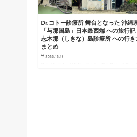
Dr.コトー診療所 舞台となった 沖縄
「与那国島」日本最西端 への旅行記
志木那（しきな）島診療所 への行き
まとめ
2022.12.11
映画『Dr.コト―診療所』ロケ地・映画舞台への旅。
最西端「与那国島（志木那島）」への行き方 漫画や
レビで有名な「Dr.コト―診療所」の舞台となった「
国島」に行ってみました。 私が「Dr.コト―診療…