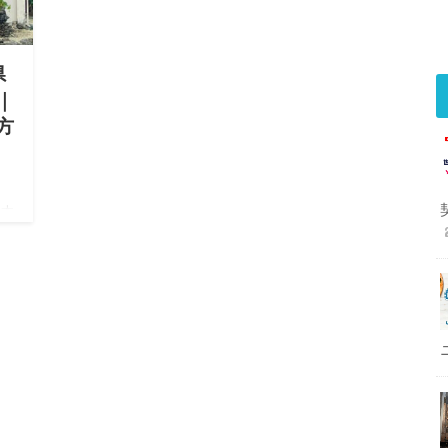
県
｜
方
日本
テ
与那