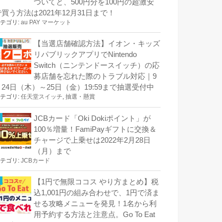
ついてと、500円分を100円の超激安
で買う方法は2021年12月31日まで！
テゴリ:
au PAY マーケット
【当選店舗確認方法】イオン・キッズ
リパブリックアプリでNintendo
Switch（ニンテンドースイッチ）の応
募店舗を忘れた際のトラブル対応｜9
月24日（木）～25日（金）19:59まで抽選受付中
テゴリ:
任天堂スイッチ
,
抽選・懸賞
JCBカード「Oki Dokiポイント」が
100％増量！FamiPayギフトに交換＆
チャージで上乗せは2022年2月28日
（月）まで
テゴリ:
JCBカード
【1円で無限ココス やり方まとめ】税
込1,001円の組み合わせで、1円で済ま
せる攻略メニューを発見！1名から利
用予約する方法と注意点。Go To Eat