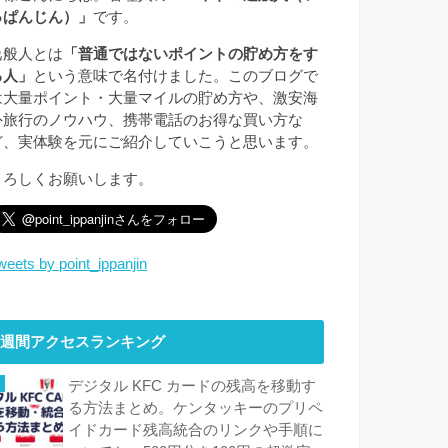
っぱんじん）」
です。
逸般人とは
「普通ではないポイントの貯め方をす
る人」
という意味で名付けました。このブログで
は大量ポイント・大量マイルの貯め方や、激安海
外旅行のノウハウ、携帯電話のお得な買い方な
ど、実体験を元にご紹介していこうと思います。
よろしくお願いします。
weets by point_ippanjin
週間アクセスランキング
デジタル KFC カードの残高を移動す
る方法まとめ。ケンタッキーのプリペ
イドカード残高統合のリンクや手順に