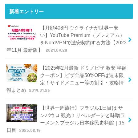
新着エントリー
【月額408円 ウクライナが世界一安
い】YouTube Premium（プレミアム）
をNordVPNで激安契約する方法【2023
年11月 最新版】
2021.09.20
【2025年2月最新 ドミノピザ 激安 半額
クーポン】ピザ全品50%OFFは週末限
定！サイドメニュー等の割引・攻略情
報まとめ
2019.01.26
【世界一周旅行】ブラジル1日目は サ
ンパウロ 観光！リベルダーデと味噌ラ
ーメンとブラジル日本移民史料館｜15
日目
2025.02.16