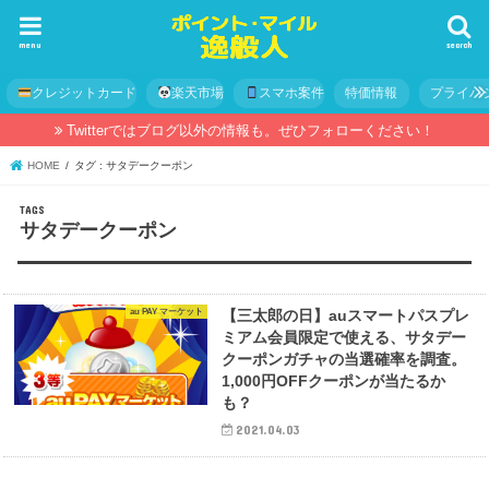
menu
search
クレジットカード
楽天市場
スマホ案件
特価情報
プライバ
Twitterではブログ以外の情報も。ぜひフォローください！
HOME
タグ : サタデークーポン
サタデークーポン
au PAY マーケット
【三太郎の日】auスマートパスプレ
ミアム会員限定で使える、サタデー
クーポンガチャの当選確率を調査。
1,000円OFFクーポンが当たるか
も？
2021.04.03