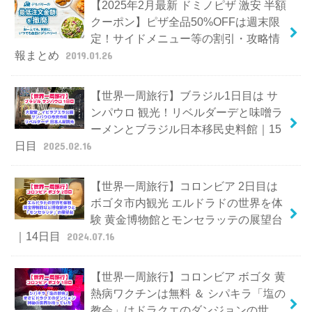
【2025年2月最新 ドミノピザ 激安 半額
クーポン】ピザ全品50%OFFは週末限
定！サイドメニュー等の割引・攻略情
報まとめ
2019.01.26
【世界一周旅行】ブラジル1日目は サ
ンパウロ 観光！リベルダーデと味噌ラ
ーメンとブラジル日本移民史料館｜15
日目
2025.02.16
【世界一周旅行】コロンビア 2日目は
ボゴタ市内観光 エルドラドの世界を体
験 黄金博物館とモンセラッテの展望台
｜14日目
2024.07.16
【世界一周旅行】コロンビア ボゴタ 黄
熱病ワクチンは無料 ＆ シパキラ「塩の
教会」はドラクエのダンジョンの世