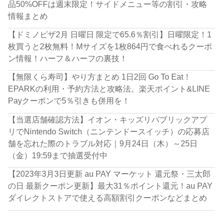
品50%OFFは週末限定！サイドメニュー等の割引・攻略
情報まとめ
【ドミノピザ2月 日曜日 限定で65.6％割引】日曜限定！1
枚買うと2枚無料！Mサイズを1枚864円で食べれるクーポ
ン情報！ハーフ＆ハーフの裏技！
【無限くら寿司】やり方まとめ 1日2回 Go To Eat！
EPARKの利用・予約方法と攻略法。楽天ポイント&LINE
Payクーポンで5％引きも併用を！
【当選店舗確認方法】イオン・キッズリパブリックアプ
リでNintendo Switch（ニンテンドースイッチ）の応募店
舗を忘れた際のトラブル対応｜9月24日（木）～25日
（金）19:59まで抽選受付中
【2023年3月3日更新 au PAY マーケット 還元祭・三太郎
の日 最新クーポン更新】最大31％ポイント還元！au PAY
ダイレクトストアで使える高額割引クーポンなどまとめ