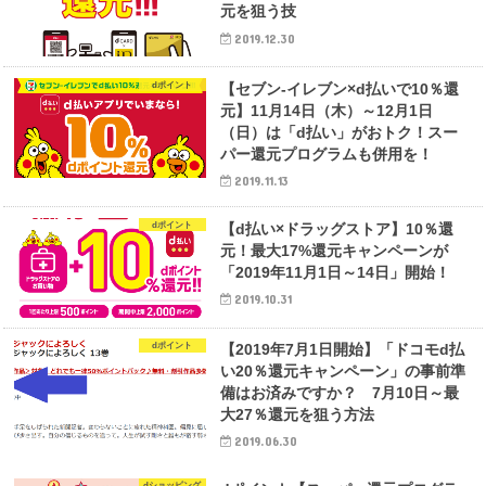
元を狙う技
2019.12.30
dポイント
【セブン-イレブン×d払いで10％還
元】11月14日（木）～12月1日
（日）は「d払い」がおトク！スー
パー還元プログラムも併用を！
2019.11.13
dポイント
【d払い×ドラッグストア】10％還
元！最大17%還元キャンペーンが
「2019年11月1日～14日」開始！
2019.10.31
dポイント
【2019年7月1日開始】「ドコモd払
い20％還元キャンペーン」の事前準
備はお済みですか？ 7月10日～最
大27％還元を狙う方法
2019.06.30
dショッピング