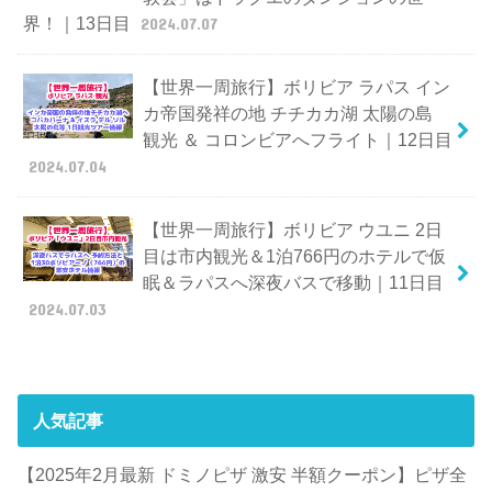
界！｜13日目
2024.07.07
【世界一周旅行】ボリビア ラパス イン
カ帝国発祥の地 チチカカ湖 太陽の島
観光 ＆ コロンビアへフライト｜12日目
2024.07.04
【世界一周旅行】ボリビア ウユニ 2日
目は市内観光＆1泊766円のホテルで仮
眠＆ラパスへ深夜バスで移動｜11日目
2024.07.03
人気記事
【2025年2月最新 ドミノピザ 激安 半額クーポン】ピザ全