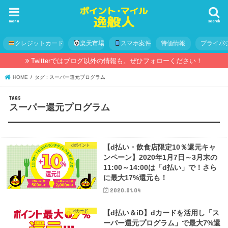
menu
search
クレジットカード
楽天市場
スマホ案件
特価情報
プライバ
Twitterではブログ以外の情報も。ぜひフォローください！
HOME
タグ : スーパー還元プログラム
スーパー還元プログラム
dポイント
【d払い・飲食店限定10％還元キャ
ンペーン】2020年1月7日～3月末の
11:00～14:00は「d払い」で！さら
に最大17%還元も！
2020.01.04
dカード
【d払い＆iD】dカードを活用し「ス
ーパー還元プログラム」で最大7%還