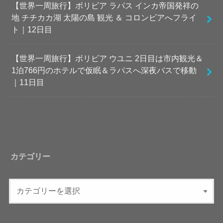
【世界一周旅行】ボリビア ラパス インカ帝国発祥の
地 チチカカ湖 太陽の島 観光 ＆ コロンビアへフライ
ト｜12日目
【世界一周旅行】ボリビア ウユニ 2日目は市内観光＆
1泊766円のホテルで仮眠＆ラパスへ深夜バスで移動
｜11日目
カテゴリー