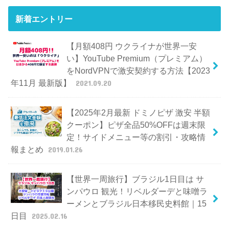
新着エントリー
【月額408円 ウクライナが世界一安
い】YouTube Premium（プレミアム）
をNordVPNで激安契約する方法【2023
年11月 最新版】
2021.09.20
【2025年2月最新 ドミノピザ 激安 半額
クーポン】ピザ全品50%OFFは週末限
定！サイドメニュー等の割引・攻略情
報まとめ
2019.01.26
【世界一周旅行】ブラジル1日目は サ
ンパウロ 観光！リベルダーデと味噌ラ
ーメンとブラジル日本移民史料館｜15
日目
2025.02.16