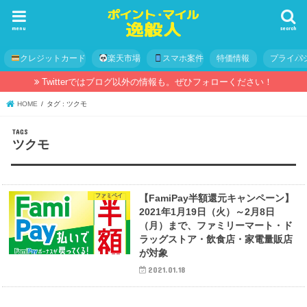
menu
search
クレジットカード
楽天市場
スマホ案件
特価情報
プライバ
Twitterではブログ以外の情報も。ぜひフォローください！
HOME
タグ : ツクモ
ツクモ
ファミペイ
【FamiPay半額還元キャンペーン】
2021年1月19日（火）～2月8日
（月）まで、ファミリーマート・ド
ラッグストア・飲食店・家電量販店
が対象
2021.01.18