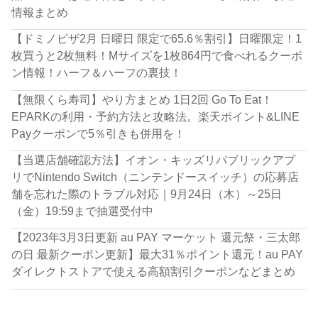
情報まとめ
【ドミノピザ2月 日曜日 限定で65.6％割引】日曜限定！1
枚買うと2枚無料！Mサイズを1枚864円で食べれるクーポ
ン情報！ハーフ＆ハーフの裏技！
【無限くら寿司】やり方まとめ 1日2回 Go To Eat！
EPARKの利用・予約方法と攻略法。楽天ポイント&LINE
Payクーポンで5％引きも併用を！
【当選店舗確認方法】イオン・キッズリパブリックアプ
リでNintendo Switch（ニンテンドースイッチ）の応募店
舗を忘れた際のトラブル対応｜9月24日（木）～25日
（金）19:59まで抽選受付中
【2023年3月3日更新 au PAY マーケット 還元祭・三太郎
の日 最新クーポン更新】最大31％ポイント還元！au PAY
ダイレクトストアで使える高額割引クーポンなどまとめ