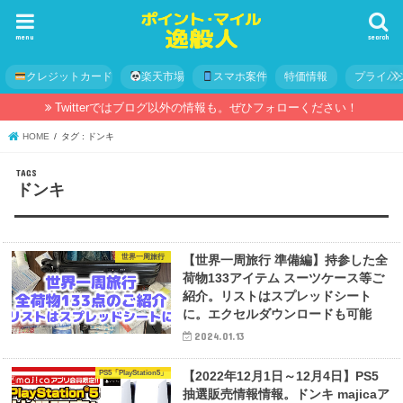
menu
search
クレジットカード
楽天市場
スマホ案件
特価情報
プライバ
Twitterではブログ以外の情報も。ぜひフォローください！
HOME
タグ : ドンキ
ドンキ
世界一周旅行
【世界一周旅行 準備編】持参した全
荷物133アイテム スーツケース等ご
紹介。リストはスプレッドシート
に。エクセルダウンロードも可能
2024.01.13
PS5「PlayStation5」
【2022年12月1日～12月4日】PS5
抽選販売情報情報。ドンキ majicaア