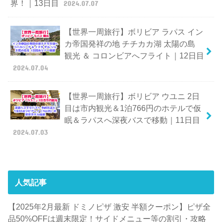
界！｜13日目
2024.07.07
【世界一周旅行】ボリビア ラパス イン
カ帝国発祥の地 チチカカ湖 太陽の島
観光 ＆ コロンビアへフライト｜12日目
2024.07.04
【世界一周旅行】ボリビア ウユニ 2日
目は市内観光＆1泊766円のホテルで仮
眠＆ラパスへ深夜バスで移動｜11日目
2024.07.03
人気記事
【2025年2月最新 ドミノピザ 激安 半額クーポン】ピザ全
品50%OFFは週末限定！サイドメニュー等の割引・攻略