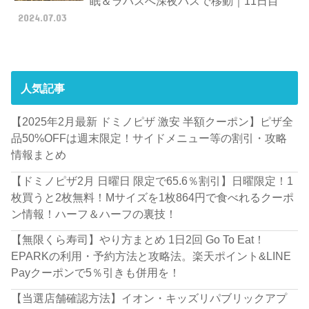
眠＆ラパスへ深夜バスで移動｜11日目
2024.07.03
人気記事
【2025年2月最新 ドミノピザ 激安 半額クーポン】ピザ全
品50%OFFは週末限定！サイドメニュー等の割引・攻略
情報まとめ
【ドミノピザ2月 日曜日 限定で65.6％割引】日曜限定！1
枚買うと2枚無料！Mサイズを1枚864円で食べれるクーポ
ン情報！ハーフ＆ハーフの裏技！
【無限くら寿司】やり方まとめ 1日2回 Go To Eat！
EPARKの利用・予約方法と攻略法。楽天ポイント&LINE
Payクーポンで5％引きも併用を！
【当選店舗確認方法】イオン・キッズリパブリックアプ