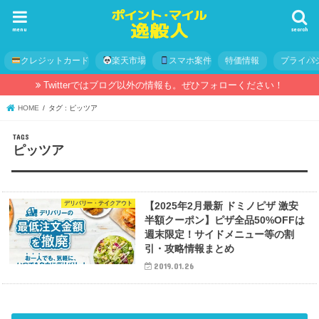
menu
search
クレジットカード
楽天市場
スマホ案件
特価情報
プライバ
Twitterではブログ以外の情報も。ぜひフォローください！
HOME
タグ : ピッツア
ピッツア
デリバリー・テイクアウト
【2025年2月最新 ドミノピザ 激安
半額クーポン】ピザ全品50%OFFは
週末限定！サイドメニュー等の割
引・攻略情報まとめ
2019.01.26