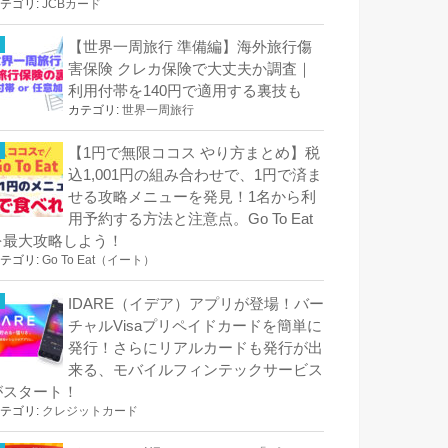
テゴリ:
JCBカード
【世界一周旅行 準備編】海外旅行傷
害保険 クレカ保険で大丈夫か調査｜
利用付帯を140円で適用する裏技も
カテゴリ:
世界一周旅行
【1円で無限ココス やり方まとめ】税
込1,001円の組み合わせで、1円で済ま
せる攻略メニューを発見！1名から利
用予約する方法と注意点。Go To Eat
を最大攻略しよう！
テゴリ:
Go To Eat（イート）
IDARE（イデア）アプリが登場！バー
チャルVisaプリペイドカードを簡単に
発行！さらにリアルカードも発行が出
来る、モバイルフィンテックサービス
がスタート！
テゴリ:
クレジットカード