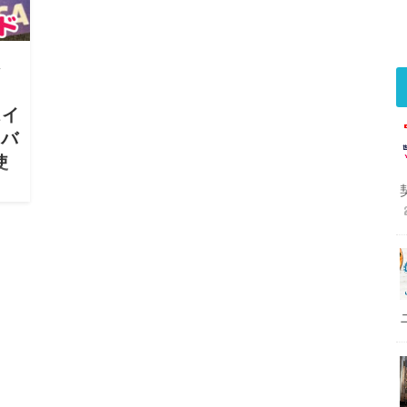
ト
スイ
！バ
使
は
き