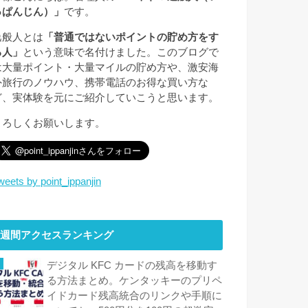
っぱんじん）」
です。
逸般人とは
「普通ではないポイントの貯め方をす
る人」
という意味で名付けました。このブログで
は大量ポイント・大量マイルの貯め方や、激安海
外旅行のノウハウ、携帯電話のお得な買い方な
ど、実体験を元にご紹介していこうと思います。
よろしくお願いします。
weets by point_ippanjin
週間アクセスランキング
デジタル KFC カードの残高を移動す
る方法まとめ。ケンタッキーのプリペ
イドカード残高統合のリンクや手順に