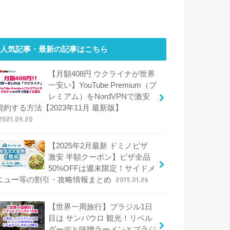
人気記事・最新の記事はこちら
【月額408円 ウクライナが世界
一安い】YouTube Premium（プ
レミアム）をNordVPNで激安
契約する方法【2023年11月 最新版】
2021.09.20
【2025年2月最新 ドミノピザ
激安 半額クーポン】ピザ全品
50%OFFは週末限定！サイドメ
ニュー等の割引・攻略情報まとめ
2019.01.26
【世界一周旅行】ブラジル1日
目は サンパウロ 観光！リベル
ダーデと味噌ラーメンとブラジ