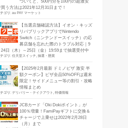
ついてと、500円分を100円の超激安
で買う方法は2021年12月31日まで！
テゴリ:
au PAY マーケット
【当選店舗確認方法】イオン・キッズ
リパブリックアプリでNintendo
Switch（ニンテンドースイッチ）の応
募店舗を忘れた際のトラブル対応｜9
月24日（木）～25日（金）19:59まで抽選受付中
テゴリ:
任天堂スイッチ
,
抽選・懸賞
【2025年2月最新 ドミノピザ 激安 半
額クーポン】ピザ全品50%OFFは週末
限定！サイドメニュー等の割引・攻略
情報まとめ
テゴリ:
デリバリー・テイクアウト
,
特価情報
JCBカード「Oki Dokiポイント」が
100％増量！FamiPayギフトに交換＆
チャージで上乗せは2022年2月28日
（月）まで