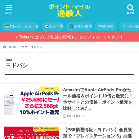
menu
search
クレジットカード
楽天市場
スマホ案件
特価情報
プライバ
Twitterではブログ以外の情報も。ぜひフォローください！
HOME
タグ : ヨドバシ
ヨドバシ
amazon
AmazonでApple AirPods Proがセ
ール価格＆ポイント10倍と激安に！
他サイトとの価格・ポイント還元を
比較してみた。
2021.04.29
PS5「PlayStation5」
【PS5抽選情報・ヨドバシ】会員限
定で「プレイステーション 5」抽選