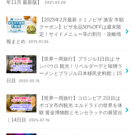
年11月 最新版】
2021.09.20
【2025年2月最新 ドミノピザ 激安 半額
クーポン】ピザ全品50%OFFは週末限
定！サイドメニュー等の割引・攻略情
報まとめ
2019.01.26
【世界一周旅行】ブラジル1日目は サ
ンパウロ 観光！リベルダーデと味噌ラ
ーメンとブラジル日本移民史料館｜15
日目
2025.02.16
【世界一周旅行】コロンビア 2日目は
ボゴタ市内観光 エルドラドの世界を体
験 黄金博物館とモンセラッテの展望台
｜14日目
2024.07.16