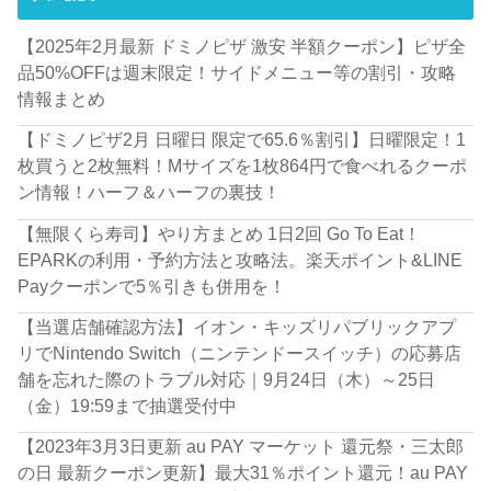
【2025年2月最新 ドミノピザ 激安 半額クーポン】ピザ全
品50%OFFは週末限定！サイドメニュー等の割引・攻略
情報まとめ
【ドミノピザ2月 日曜日 限定で65.6％割引】日曜限定！1
枚買うと2枚無料！Mサイズを1枚864円で食べれるクーポ
ン情報！ハーフ＆ハーフの裏技！
【無限くら寿司】やり方まとめ 1日2回 Go To Eat！
EPARKの利用・予約方法と攻略法。楽天ポイント&LINE
Payクーポンで5％引きも併用を！
【当選店舗確認方法】イオン・キッズリパブリックアプ
リでNintendo Switch（ニンテンドースイッチ）の応募店
舗を忘れた際のトラブル対応｜9月24日（木）～25日
（金）19:59まで抽選受付中
【2023年3月3日更新 au PAY マーケット 還元祭・三太郎
の日 最新クーポン更新】最大31％ポイント還元！au PAY