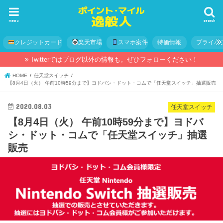
menu
search
クレジットカード
楽天市場
スマホ案件
特価情報
プライバ
Twitterではブログ以外の情報も。ぜひフォローください！
HOME
任天堂スイッチ
【8月4日（火） 午前10時59分まで】ヨドバシ・ドット・コムで「任天堂スイッチ」抽選販売
2020.08.03
任天堂スイッチ
【8月4日（火） 午前10時59分まで】ヨドバ
シ・ドット・コムで「任天堂スイッチ」抽選
販売