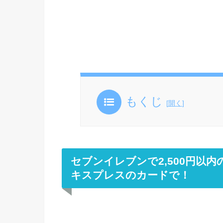
もくじ
[
開く
]
セブンイレブンで2,500円以
キスプレスのカードで！