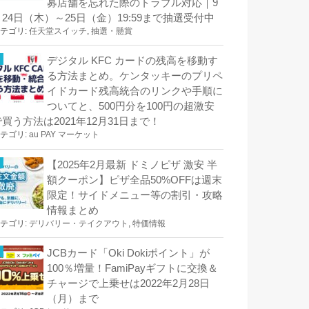
募店舗を忘れた際のトラブル対応｜9
月24日（木）～25日（金）19:59まで抽選受付中
テゴリ:
任天堂スイッチ
,
抽選・懸賞
デジタル KFC カードの残高を移動す
る方法まとめ。ケンタッキーのプリペ
イドカード残高統合のリンクや手順に
ついてと、500円分を100円の超激安
で買う方法は2021年12月31日まで！
テゴリ:
au PAY マーケット
【2025年2月最新 ドミノピザ 激安 半
額クーポン】ピザ全品50%OFFは週末
限定！サイドメニュー等の割引・攻略
情報まとめ
テゴリ:
デリバリー・テイクアウト
,
特価情報
JCBカード「Oki Dokiポイント」が
100％増量！FamiPayギフトに交換＆
チャージで上乗せは2022年2月28日
（月）まで