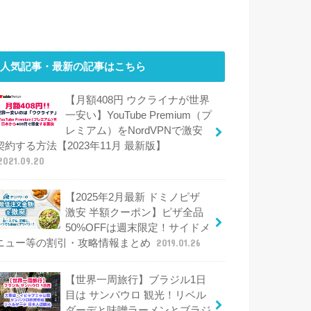
人気記事・最新の記事はこちら
【月額408円 ウクライナが世界
一安い】YouTube Premium（プ
レミアム）をNordVPNで激安
契約する方法【2023年11月 最新版】
2021.09.20
【2025年2月最新 ドミノピザ
激安 半額クーポン】ピザ全品
50%OFFは週末限定！サイドメ
ニュー等の割引・攻略情報まとめ
2019.01.26
【世界一周旅行】ブラジル1日
目は サンパウロ 観光！リベル
ダーデと味噌ラーメンとブラジ