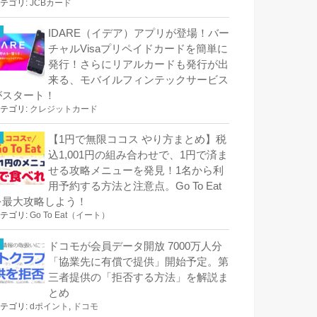
テゴリ:
JCBカード
IDARE（イデア）アプリが登場！バー
チャルVisaプリペイドカードを簡単に
発行！さらにリアルカードも発行が出
来る、モバイルフィンテックサービス
がスタート！
テゴリ:
クレジットカード
【1円で無限ココス やり方まとめ】税
込1,001円の組み合わせで、1円で済ま
せる攻略メニューを発見！1名から利
用予約する方法と注意点。Go To Eat
を最大攻略しよう！
テゴリ:
Go To Eat（イート）
ドコモが会員データ開放 7000万人分
「協業先に有償で提供」開始予定。第
三者提供の「拒否する方法」を解説ま
とめ
テゴリ:
dポイント
,
ドコモ