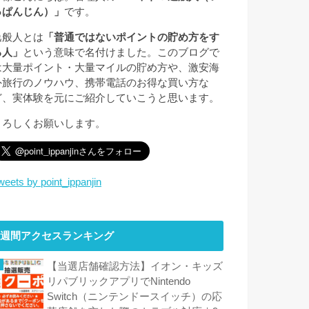
っぱんじん）」
です。
逸般人とは
「普通ではないポイントの貯め方をす
る人」
という意味で名付けました。このブログで
は大量ポイント・大量マイルの貯め方や、激安海
外旅行のノウハウ、携帯電話のお得な買い方な
ど、実体験を元にご紹介していこうと思います。
よろしくお願いします。
weets by point_ippanjin
週間アクセスランキング
【当選店舗確認方法】イオン・キッズ
リパブリックアプリでNintendo
Switch（ニンテンドースイッチ）の応