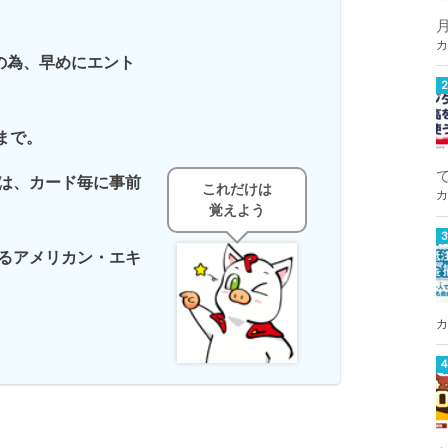
カ
定の為、早めにエント
30まで。
は、カード毎に事前
これだけは
カ
覚えよう
るアメリカン・エキ
カ