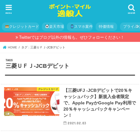
menu
search
クレジットカード
楽天市場
スマホ案件
特価情報
プライバ
Twitterではブログ以外の情報も。ぜひフォローください！
HOME
タグ : 三菱ＵＦＪ-JCBデビット
三菱ＵＦＪ-JCBデビット
クレジットカード
【三菱UFJ -JCBデビットで20％キ
ャッシュバック】新規入会者限定
で、Apple PayかGoogle Pay利用で
20％キャッシュバックキャンペー
ン！
2021.02.03