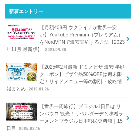
新着エントリー
【月額408円 ウクライナが世界一安
い】YouTube Premium（プレミアム）
をNordVPNで激安契約する方法【2023
年11月 最新版】
2021.09.20
【2025年2月最新 ドミノピザ 激安 半額
クーポン】ピザ全品50%OFFは週末限
定！サイドメニュー等の割引・攻略情
報まとめ
2019.01.26
【世界一周旅行】ブラジル1日目は サ
ンパウロ 観光！リベルダーデと味噌ラ
ーメンとブラジル日本移民史料館｜15
日目
2025.02.16