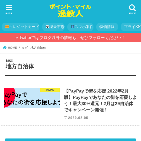
menu
search
クレジットカード
楽天市場
スマホ案件
特価情報
プライバ
Twitterではブログ以外の情報も。ぜひフォローください！
HOME
タグ : 地方自治体
地方自治体
PayPay
【PayPayで街を応援 2022年2月
版】PayPayであなたの街を応援しよ
う！最大30%還元！2月は29自治体
でキャンペーン開催！
2022.02.05