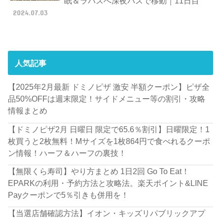
眠＆ラパスへ深夜バスで移動｜11日目
2024.07.03
人気記事
【2025年2月最新 ドミノピザ 激安 半額クーポン】ピザ全
品50%OFFは週末限定！サイドメニュー等の割引・攻略
情報まとめ
【ドミノピザ2月 日曜日 限定で65.6％割引】日曜限定！1
枚買うと2枚無料！Mサイズを1枚864円で食べれるクーポ
ン情報！ハーフ＆ハーフの裏技！
【無限くら寿司】やり方まとめ 1日2回 Go To Eat！
EPARKの利用・予約方法と攻略法。楽天ポイント&LINE
Payクーポンで5％引きも併用を！
【当選店舗確認方法】イオン・キッズリパブリックアプ