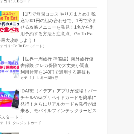
テゴリ:
JCBカード
【1円で無限ココス やり方まとめ】税
込1,001円の組み合わせで、1円で済ま
せる攻略メニューを発見！1名から利
用予約する方法と注意点。Go To Eat
を最大攻略しよう！
テゴリ:
Go To Eat（イート）
【世界一周旅行 準備編】海外旅行傷
害保険 クレカ保険で大丈夫か調査｜
利用付帯を140円で適用する裏技も
カテゴリ:
世界一周旅行
IDARE（イデア）アプリが登場！バー
チャルVisaプリペイドカードを簡単に
発行！さらにリアルカードも発行が出
来る、モバイルフィンテックサービス
がスタート！
テゴリ:
クレジットカード