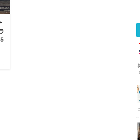
サ
ラ
5
ーデ
つ
初日