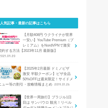
人気記事・最新の記事はこちら
【月額408円 ウクライナが世界
一安い】YouTube Premium（プ
レミアム）をNordVPNで激安
契約する方法【2023年11月 最新版】
2021.09.20
【2025年2月最新 ドミノピザ
激安 半額クーポン】ピザ全品
50%OFFは週末限定！サイドメ
ニュー等の割引・攻略情報まとめ
2019.01.26
【世界一周旅行】ブラジル1日
目は サンパウロ 観光！リベル
ダーデと味噌ラーメンとブラジ