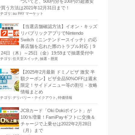
ついてと、500円分を100円の超激安
で買う方法は2021年12月31日まで！
テゴリ:
au PAY マーケット
【当選店舗確認方法】イオン・キッズ
リパブリックアプリでNintendo
Switch（ニンテンドースイッチ）の応
募店舗を忘れた際のトラブル対応｜9
月24日（木）～25日（金）19:59まで抽選受付中
テゴリ:
任天堂スイッチ
,
抽選・懸賞
【2025年2月最新 ドミノピザ 激安 半
額クーポン】ピザ全品50%OFFは週末
限定！サイドメニュー等の割引・攻略
情報まとめ
テゴリ:
デリバリー・テイクアウト
,
特価情報
JCBカード「Oki Dokiポイント」が
100％増量！FamiPayギフトに交換＆
チャージで上乗せは2022年2月28日
（月）まで