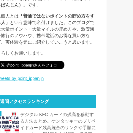
っぱんじん）」
です。
逸般人とは
「普通ではないポイントの貯め方をす
る人」
という意味で名付けました。このブログで
は大量ポイント・大量マイルの貯め方や、激安海
外旅行のノウハウ、携帯電話のお得な買い方な
ど、実体験を元にご紹介していこうと思います。
よろしくお願いします。
weets by point_ippanjin
週間アクセスランキング
デジタル KFC カードの残高を移動す
る方法まとめ。ケンタッキーのプリペ
イドカード残高統合のリンクや手順に