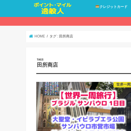
クレジットカード
HOME
タグ : 田所商店
田所商店
世界一周