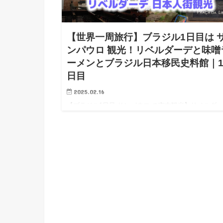
【世界一周旅行】ブラジル1日目は 
ンパウロ 観光！リベルダーデと味噌
ーメンとブラジル日本移民史料館｜1
日目
2025.02.16
【ブラジル1日目 サンパウロ の市内観光】リベルダ
など日本人街を観光 コロンビアから大きく南下し、
いにブラジルに到着しました！ ブラジルでの観光は
にサンパウロを楽しんだ後、クリチバ経由でイグアス
へ…