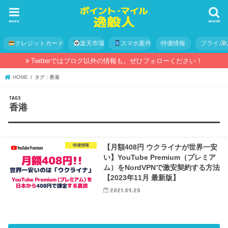
menu
search
クレジットカード
楽天市場
スマホ案件
特価情報
プライバ
Twitterではブログ以外の情報も。ぜひフォローください！
HOME
タグ : 香港
香港
特価情報
【月額408円 ウクライナが世界一安
い】YouTube Premium（プレミア
ム）をNordVPNで激安契約する方法
【2023年11月 最新版】
2021.09.20