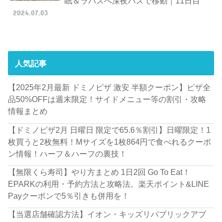
眠＆ラパスへ深夜バスで移動｜11日目
2024.07.03
人気記事
【2025年2月最新 ドミノピザ 激安 半額クーポン】ピザ全
品50%OFFは週末限定！サイドメニュー等の割引・攻略
情報まとめ
【ドミノピザ2月 日曜日 限定で65.6％割引】日曜限定！1
枚買うと2枚無料！Mサイズを1枚864円で食べれるクーポ
ン情報！ハーフ＆ハーフの裏技！
【無限くら寿司】やり方まとめ 1日2回 Go To Eat！
EPARKの利用・予約方法と攻略法。楽天ポイント&LINE
Payクーポンで5％引きも併用を！
【当選店舗確認方法】イオン・キッズリパブリックアプ