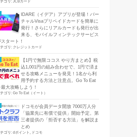
テゴリ:
JCBカード
IDARE（イデア）アプリが登場！バー
チャルVisaプリペイドカードを簡単に
発行！さらにリアルカードも発行が出
来る、モバイルフィンテックサービス
がスタート！
テゴリ:
クレジットカード
【1円で無限ココス やり方まとめ】税
込1,001円の組み合わせで、1円で済ま
せる攻略メニューを発見！1名から利
用予約する方法と注意点。Go To Eat
を最大攻略しよう！
テゴリ:
Go To Eat（イート）
ドコモが会員データ開放 7000万人分
「協業先に有償で提供」開始予定。第
三者提供の「拒否する方法」を解説ま
とめ
テゴリ:
dポイント
,
ドコモ