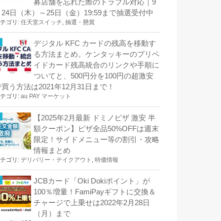
募店舗を忘れた際のトラブル対応｜9
月24日（木）～25日（金）19:59まで抽選受付中
テゴリ:
任天堂スイッチ
,
抽選・懸賞
デジタル KFC カードの残高を移動す
る方法まとめ。ケンタッキーのプリペ
イドカード残高統合のリンクや手順に
ついてと、500円分を100円の超激安
で買う方法は2021年12月31日まで！
テゴリ:
au PAY マーケット
【2025年2月最新 ドミノピザ 激安 半
額クーポン】ピザ全品50%OFFは週末
限定！サイドメニュー等の割引・攻略
情報まとめ
テゴリ:
デリバリー・テイクアウト
,
特価情報
JCBカード「Oki Dokiポイント」が
100％増量！FamiPayギフトに交換＆
チャージで上乗せは2022年2月28日
（月）まで