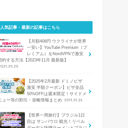
人気記事・最新の記事はこちら
【月額408円 ウクライナが世界
一安い】YouTube Premium（プ
レミアム）をNordVPNで激安
契約する方法【2023年11月 最新版】
2021.09.20
【2025年2月最新 ドミノピザ
激安 半額クーポン】ピザ全品
50%OFFは週末限定！サイドメ
ニュー等の割引・攻略情報まとめ
2019.01.26
【世界一周旅行】ブラジル1日
目は サンパウロ 観光！リベル
ダーデと味噌ラーメンとブラジ