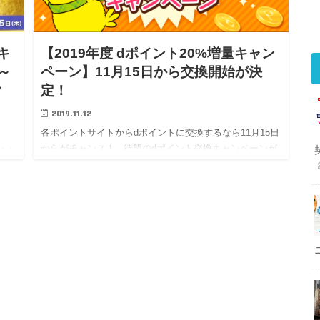
キ
【2019年度 dポイント20%増量キャン
～
ペーン】11月15日から交換開始が決
ク
定！
2019.11.12
各ポイントサイトからdポイントに交換するなら11月15日
からがチャンス！ 待望のdポイント交換キャンペーンが
ポイ
決定しました！ 毎年開催されておりますが、今年は少々
例＆
条件が異なり「25%還元」から「20%還元」に…
で