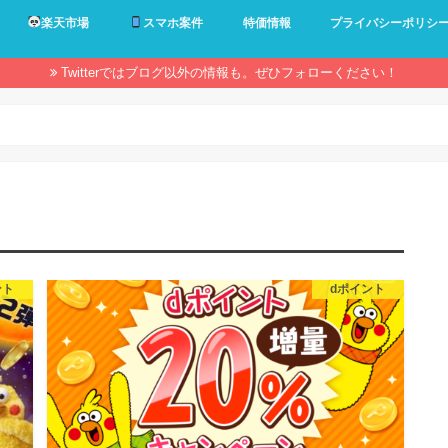
楽天市場
スマホ案件
特価情報
プライバシーポリシ
Twitterではブログ以外の情報も。ぜひフォローください！
ント
dポイント