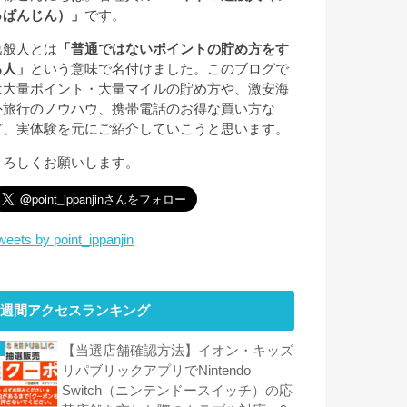
っぱんじん）」
です。
逸般人とは
「普通ではないポイントの貯め方をす
る人」
という意味で名付けました。このブログで
は大量ポイント・大量マイルの貯め方や、激安海
外旅行のノウハウ、携帯電話のお得な買い方な
ど、実体験を元にご紹介していこうと思います。
よろしくお願いします。
weets by point_ippanjin
週間アクセスランキング
【当選店舗確認方法】イオン・キッズ
リパブリックアプリでNintendo
Switch（ニンテンドースイッチ）の応