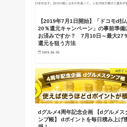
【2019年7月1日開始】「ドコモd払
20％還元キャンペーン」の事前準備
お済みですか？ 7月10日～最大27
還元を狙う方法
2019.06.30
2019年7月1日～「ドコモd払い20％還元キャンペーン
7月10日～最大効率化の事前準備について 明日7月
dポイ
からついに「ドコモd払い20％還元キャンペーン」が
ですね。 皆さま、事前準…
dグルメ4周年記念企画 【dグルメス
ンプ帳】 dポイントを毎日積み上げ
得！