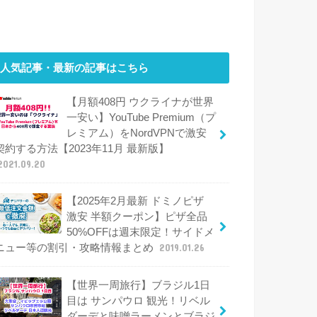
人気記事・最新の記事はこちら
【月額408円 ウクライナが世界
一安い】YouTube Premium（プ
レミアム）をNordVPNで激安
契約する方法【2023年11月 最新版】
2021.09.20
【2025年2月最新 ドミノピザ
激安 半額クーポン】ピザ全品
50%OFFは週末限定！サイドメ
ニュー等の割引・攻略情報まとめ
2019.01.26
【世界一周旅行】ブラジル1日
目は サンパウロ 観光！リベル
ダーデと味噌ラーメンとブラジ