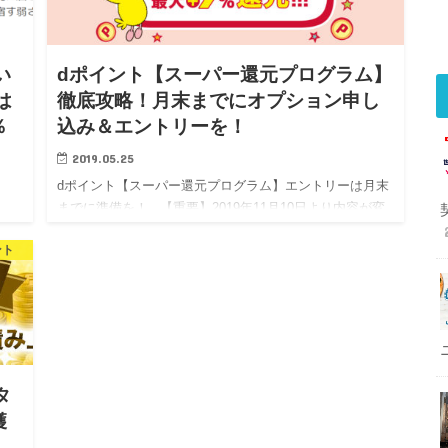
い
dポイント【スーパー還元プログラム】
は
徹底攻略！月末までにオプション申し
％
込み＆エントリーを！
2019.05.25
dポイント【スーパー還元プログラム】エントリーは月末
までに準備を！ 【重要】2019年11月10日より内容が変
」、
更となります。 ■d払い ＜対象外となるお買い物＞ d払い
1日
ント
のお支払い方法がdカード以外のクレジッ…
開催
タ
獲