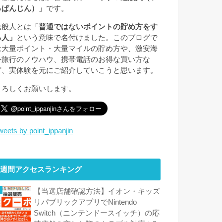
っぱんじん）」
です。
逸般人とは
「普通ではないポイントの貯め方をす
る人」
という意味で名付けました。このブログで
は大量ポイント・大量マイルの貯め方や、激安海
外旅行のノウハウ、携帯電話のお得な買い方な
ど、実体験を元にご紹介していこうと思います。
よろしくお願いします。
weets by point_ippanjin
週間アクセスランキング
【当選店舗確認方法】イオン・キッズ
リパブリックアプリでNintendo
Switch（ニンテンドースイッチ）の応