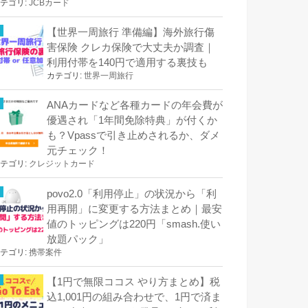
テゴリ:
JCBカード
【世界一周旅行 準備編】海外旅行傷
害保険 クレカ保険で大丈夫か調査｜
利用付帯を140円で適用する裏技も
カテゴリ:
世界一周旅行
ANAカードなど各種カードの年会費が
優遇され「1年間免除特典」が付くか
も？Vpassで引き止めされるか、ダメ
元チェック！
テゴリ:
クレジットカード
povo2.0「利用停止」の状況から「利
用再開」に変更する方法まとめ｜最安
値のトッピングは220円「smash.使い
放題パック」
テゴリ:
携帯案件
【1円で無限ココス やり方まとめ】税
込1,001円の組み合わせで、1円で済ま