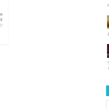
み
頂
ご