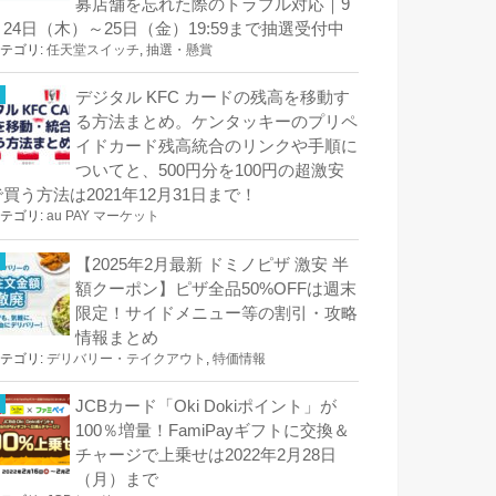
募店舗を忘れた際のトラブル対応｜9
月24日（木）～25日（金）19:59まで抽選受付中
テゴリ:
任天堂スイッチ
,
抽選・懸賞
デジタル KFC カードの残高を移動す
る方法まとめ。ケンタッキーのプリペ
イドカード残高統合のリンクや手順に
ついてと、500円分を100円の超激安
で買う方法は2021年12月31日まで！
テゴリ:
au PAY マーケット
【2025年2月最新 ドミノピザ 激安 半
額クーポン】ピザ全品50%OFFは週末
限定！サイドメニュー等の割引・攻略
情報まとめ
テゴリ:
デリバリー・テイクアウト
,
特価情報
JCBカード「Oki Dokiポイント」が
100％増量！FamiPayギフトに交換＆
チャージで上乗せは2022年2月28日
（月）まで