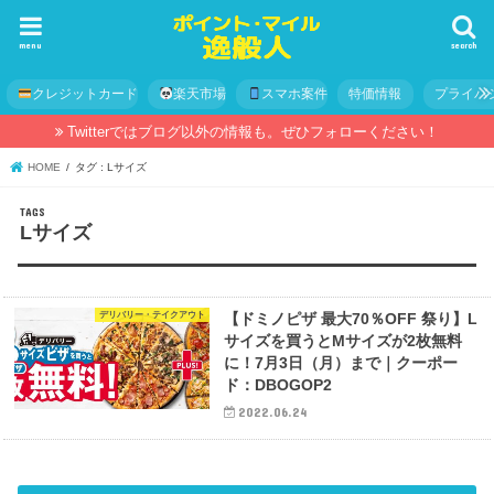
menu
search
クレジットカード
楽天市場
スマホ案件
特価情報
プライバ
Twitterではブログ以外の情報も。ぜひフォローください！
HOME
タグ : Lサイズ
Lサイズ
デリバリー・テイクアウト
【ドミノピザ 最大70％OFF 祭り】L
サイズを買うとMサイズが2枚無料
に！7月3日（月）まで｜クーポー
ド：DBOGOP2
2022.06.24