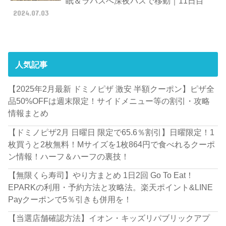
眠＆ラパスへ深夜バスで移動｜11日目
2024.07.03
人気記事
【2025年2月最新 ドミノピザ 激安 半額クーポン】ピザ全
品50%OFFは週末限定！サイドメニュー等の割引・攻略
情報まとめ
【ドミノピザ2月 日曜日 限定で65.6％割引】日曜限定！1
枚買うと2枚無料！Mサイズを1枚864円で食べれるクーポ
ン情報！ハーフ＆ハーフの裏技！
【無限くら寿司】やり方まとめ 1日2回 Go To Eat！
EPARKの利用・予約方法と攻略法。楽天ポイント&LINE
Payクーポンで5％引きも併用を！
【当選店舗確認方法】イオン・キッズリパブリックアプ