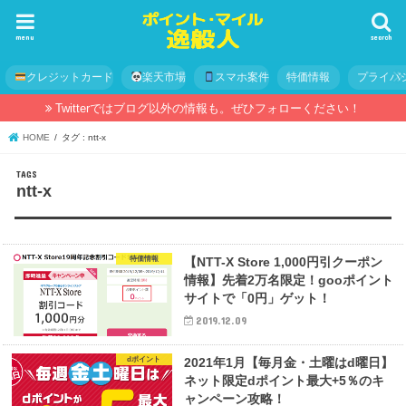
menu
search
クレジットカード
楽天市場
スマホ案件
特価情報
プライバ
Twitterではブログ以外の情報も。ぜひフォローください！
HOME
タグ : ntt-x
ntt-x
特価情報
【NTT-X Store 1,000円引クーポン
情報】先着2万名限定！gooポイント
サイトで「0円」ゲット！
2019.12.09
dポイント
2021年1月【毎月金・土曜はd曜日】
ネット限定dポイント最大+5％のキ
ャンペーン攻略！