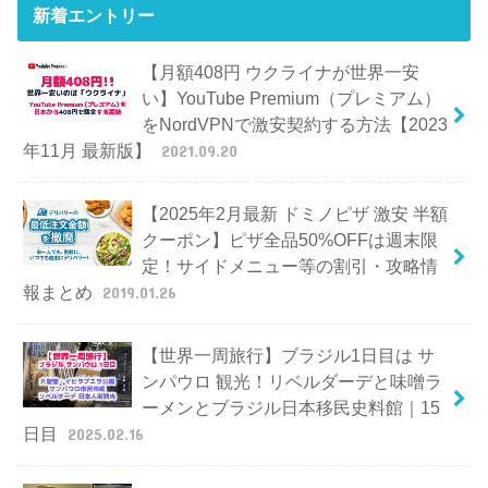
新着エントリー
【月額408円 ウクライナが世界一安
い】YouTube Premium（プレミアム）
をNordVPNで激安契約する方法【2023
年11月 最新版】
2021.09.20
【2025年2月最新 ドミノピザ 激安 半額
クーポン】ピザ全品50%OFFは週末限
定！サイドメニュー等の割引・攻略情
報まとめ
2019.01.26
【世界一周旅行】ブラジル1日目は サ
ンパウロ 観光！リベルダーデと味噌ラ
ーメンとブラジル日本移民史料館｜15
日目
2025.02.16