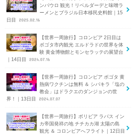
ンパウロ 観光！リベルダーデと味噌ラ
ーメンとブラジル日本移民史料館｜15
日目
2025.02.16
【世界一周旅行】コロンビア 2日目は
ボゴタ市内観光 エルドラドの世界を体
験 黄金博物館とモンセラッテの展望台
｜14日目
2024.07.16
【世界一周旅行】コロンビア ボゴタ 黄
熱病ワクチンは無料 ＆ シパキラ「塩の
教会」はドラクエのダンジョンの世
界！｜13日目
2024.07.07
【世界一周旅行】ボリビア ラパス イン
カ帝国発祥の地 チチカカ湖 太陽の島
観光 ＆ コロンビアへフライト｜12日目