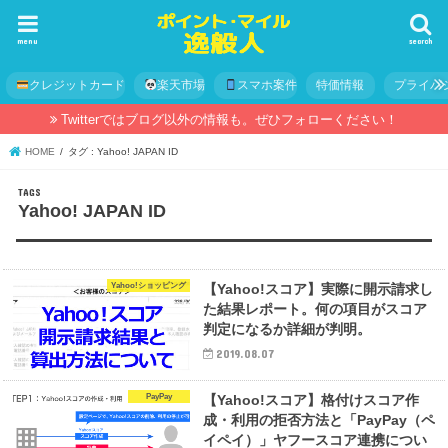
menu
search
クレジットカード
楽天市場
スマホ案件
特価情報
プライバ
Twitterではブログ以外の情報も。ぜひフォローください！
HOME
タグ : Yahoo! JAPAN ID
Yahoo! JAPAN ID
Yahoo!ショッピング
【Yahoo!スコア】実際に開示請求し
た結果レポート。何の項目がスコア
判定になるか詳細が判明。
2019.08.07
PayPay
【Yahoo!スコア】格付けスコア作
成・利用の拒否方法と「PayPay（ペ
イペイ）」ヤフースコア連携につい