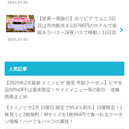
2024.07.04
【世界一周旅行】ボリビア ウユニ 2日
目は市内観光＆1泊766円のホテルで仮
眠＆ラパスへ深夜バスで移動｜11日目
2024.07.03
人気記事
【2025年2月最新 ドミノピザ 激安 半額クーポン】ピザ全
品50%OFFは週末限定！サイドメニュー等の割引・攻略
情報まとめ
【ドミノピザ2月 日曜日 限定で65.6％割引】日曜限定！1
枚買うと2枚無料！Mサイズを1枚864円で食べれるクーポ
ン情報！ハーフ＆ハーフの裏技！