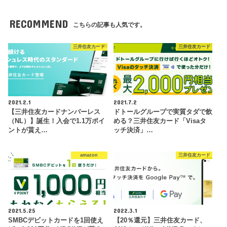
RECOMMEND
こちらの記事も人気です。
三井住友カード
三井住友カード
2021.2.1
2021.7.2
【三井住友カードナンバーレス
ドトールグループで実質タダで飲
（NL）】誕生！入会で1.1万ポイ
める？三井住友カード「Visaタ
ントが貰え…
ッチ決済」…
amazon
三井住友カード
2021.5.25
2022.3.1
SMBCデビットカードを1回使え
【20％還元】三井住友カード、