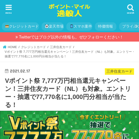
menu
search
クレジットカード
楽天市場
スマホ案件
特価情報
プライバ
Twitterではブログ以外の情報も。ぜひフォローください！
HOME
クレジットカード
三井住友カード
Vポイント祭 7,777万円相当還元キャンペーン！三井住友カード（NL）も対象。エントリー・
抽選で77,770名に1,000円分相当が当たる！
2021.02.17
三井住友カード
Vポイント祭 7,777万円相当還元キャンペー
ン！三井住友カード（NL）も対象。エントリ
ー・抽選で77,770名に1,000円分相当が当た
る！