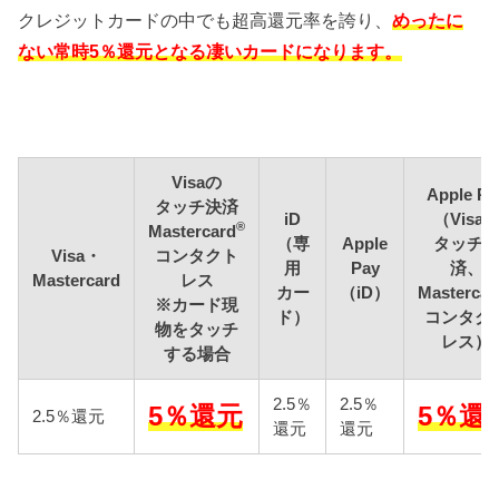
クレジットカードの中でも超高還元率を誇り、
めったに
ない常時5％還元となる凄いカードになります。
Visaの
Apple Pa
タッチ決済
iD
（Visa
®
Mastercard
（専
Apple
タッチ
Visa・
コンタクト
用
Pay
済、
Mastercard
レス
カー
（iD）
Mastercar
※カード現
ド）
コンタク
物をタッチ
レス）
する場合
2.5％
2.5％
5％還元
5％還
2.5％還元
還元
還元