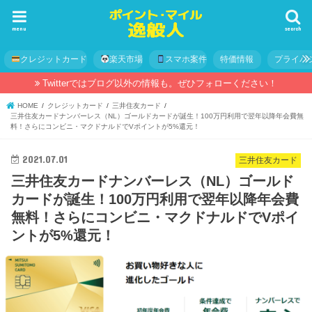
menu
search
クレジットカード
楽天市場
スマホ案件
特価情報
プライバ
Twitterではブログ以外の情報も。ぜひフォローください！
HOME
クレジットカード
三井住友カード
三井住友カードナンバーレス（NL）ゴールドカードが誕生！100万円利用で翌年以降年会費無
料！さらにコンビニ・マクドナルドでVポイントが5%還元！
2021.07.01
三井住友カード
三井住友カードナンバーレス（NL）ゴールド
カードが誕生！100万円利用で翌年以降年会費
無料！さらにコンビニ・マクドナルドでVポイ
ントが5%還元！