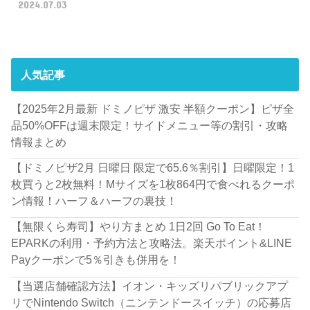
2024.07.03
人気記事
【2025年2月最新 ドミノピザ 激安 半額クーポン】ピザ全
品50%OFFは週末限定！サイドメニュー等の割引・攻略
情報まとめ
【ドミノピザ2月 日曜日 限定で65.6％割引】日曜限定！1
枚買うと2枚無料！Mサイズを1枚864円で食べれるクーポ
ン情報！ハーフ＆ハーフの裏技！
【無限くら寿司】やり方まとめ 1日2回 Go To Eat！
EPARKの利用・予約方法と攻略法。楽天ポイント&LINE
Payクーポンで5％引きも併用を！
【当選店舗確認方法】イオン・キッズリパブリックアプ
リでNintendo Switch（ニンテンドースイッチ）の応募店