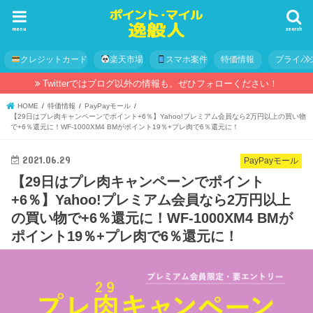
menu
search
クレジットカード
楽天市場
スマホ案件
特価情報
プライバ
Twitterではブログ以外の情報も。ぜひフォローください！
HOME
特価情報
PayPayモール
【29日はプレ肉キャンペーンでポイント+6％】Yahoo!プレミアム会員なら2万円以上の買い物
で+6％還元に！WF-1000XM4 BMがポイント19％+プレ肉で6％還元に！
2021.06.29
PayPayモール
【29日はプレ肉キャンペーンでポイント
+6％】Yahoo!プレミアム会員なら2万円以上
の買い物で+6％還元に！WF-1000XM4 BMが
ポイント19％+プレ肉で6％還元に！