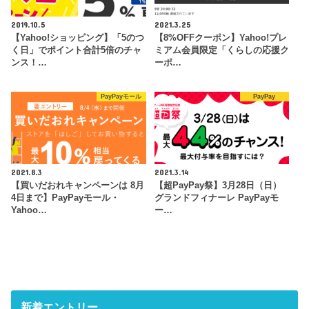
2019.10.5
2021.3.25
【Yahoo!ショッピング】「5のつ
【8%OFFクーポン】Yahoo!プレ
く日」でポイント合計5倍のチャ
ミアム会員限定「くらしの応援ク
ンス！…
ーポ…
PayPayモール
PayPay
2021.8.3
2021.3.14
【買いだおれキャンペーンは 8月
【超PayPay祭】3月28日（日）
4日まで】PayPayモール・
グランドフィナーレ PayPayモ
Yahoo…
ー…
新着エントリー