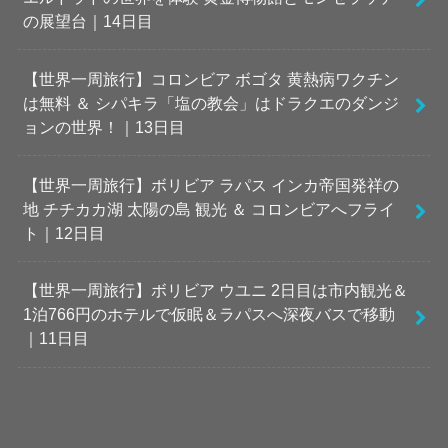
の展望台｜14日目
【世界一周旅行】コロンビア ボゴタ 黄熱病ワクチン
は無料 ＆ シパキラ「塩の教会」はドラクエのダンジ
ョンの世界！｜13日目
【世界一周旅行】ボリビア ラパス インカ帝国発祥の
地 チチカカ湖 太陽の島 観光 ＆ コロンビアへフライ
ト｜12日目
【世界一周旅行】ボリビア ウユニ 2日目は市内観光＆
1泊766円のホテルで仮眠＆ラパスへ深夜バスで移動
｜11日目