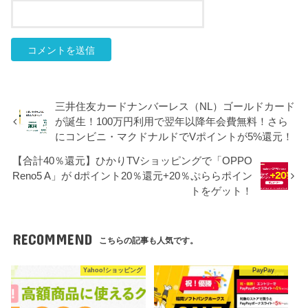
三井住友カードナンバーレス（NL）ゴールドカード
が誕生！100万円利用で翌年以降年会費無料！さら
にコンビニ・マクドナルドでVポイントが5%還元！
【合計40％還元】ひかりTVショッピングで「OPPO
Reno5 A」が dポイント20％還元+20％ぷららポイン
トをゲット！
RECOMMEND
こちらの記事も人気です。
Yahoo!ショッピング
PayPay