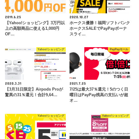
2019.6.25
2020.10.27
【Yahoo!ショッピング】3万円以
ホークス優勝！福岡ソフトバンク
上の高額商品に使える1,000円
ホークスSALEでPayPayボーナ
OF…
スライ…
Yahoo!ショッピング
PayPayモール
2020.3.31
2021.7.25
【3月31日限定】Airpods Proが
7/25は最大37％還元！5のつく日
驚異の31％還元！合計9,64…
曜日はPayPay残高の支払いが超
オ…
Yahoo!ショッピング
Yahoo!ショッピング