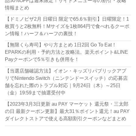
品50%OFFは週末限定！サイドメニュー等の割引・攻略
情報まとめ
【ドミノピザ2月 日曜日 限定で65.6％割引】日曜限定！1
枚買うと2枚無料！Mサイズを1枚864円で食べれるクーポ
ン情報！ハーフ＆ハーフの裏技！
【無限くら寿司】やり方まとめ 1日2回 Go To Eat！
EPARKの利用・予約方法と攻略法。楽天ポイント&LINE
Payクーポンで5％引きも併用を！
【当選店舗確認方法】イオン・キッズリパブリックアプ
リでNintendo Switch（ニンテンドースイッチ）の応募店
舗を忘れた際のトラブル対応｜9月24日（木）～25日
（金）19:59まで抽選受付中
【2023年3月3日更新 au PAY マーケット 還元祭・三太郎
の日 最新クーポン更新】最大31％ポイント還元！au PAY
ダイレクトストアで使える高額割引クーポンなどまとめ