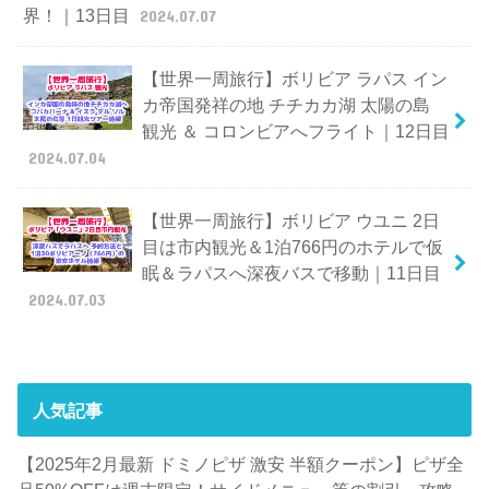
界！｜13日目
2024.07.07
【世界一周旅行】ボリビア ラパス イン
カ帝国発祥の地 チチカカ湖 太陽の島
観光 ＆ コロンビアへフライト｜12日目
2024.07.04
【世界一周旅行】ボリビア ウユニ 2日
目は市内観光＆1泊766円のホテルで仮
眠＆ラパスへ深夜バスで移動｜11日目
2024.07.03
人気記事
【2025年2月最新 ドミノピザ 激安 半額クーポン】ピザ全