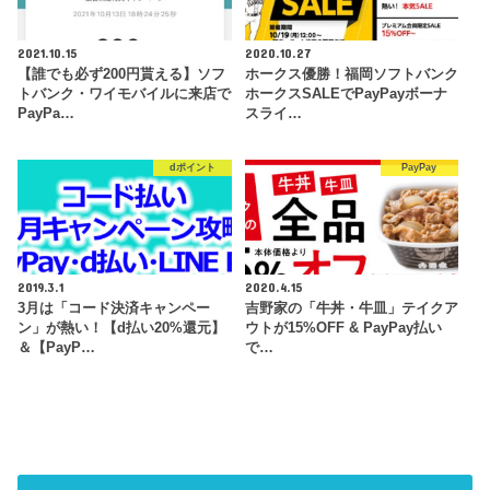
2021.10.15
2020.10.27
【誰でも必ず200円貰える】ソフ
ホークス優勝！福岡ソフトバンク
トバンク・ワイモバイルに来店で
ホークスSALEでPayPayボーナ
PayPa…
スライ…
dポイント
PayPay
2019.3.1
2020.4.15
3月は「コード決済キャンペー
吉野家の「牛丼・牛皿」テイクア
ン」が熱い！【d払い20%還元】
ウトが15%OFF & PayPay払い
＆【PayP…
で…