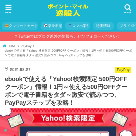
menu
search
クレジットカード
楽天市場
スマホ案件
特価情報
プライバ
Twitterではブログ以外の情報も。ぜひフォローください！
HOME
PayPay
ebookで使える「Yahoo!検索限定 500円OFF クーポン」情報！1円～使える500円OFFクーポ
ンで電子書籍をタダ～激安で読みつつ、PayPayステップを攻略！
2021.02.27
PayPay
ebookで使える「Yahoo!検索限定 500円OFF
クーポン」情報！1円～使える500円OFFクー
ポンで電子書籍をタダ～激安で読みつつ、
PayPayステップを攻略！