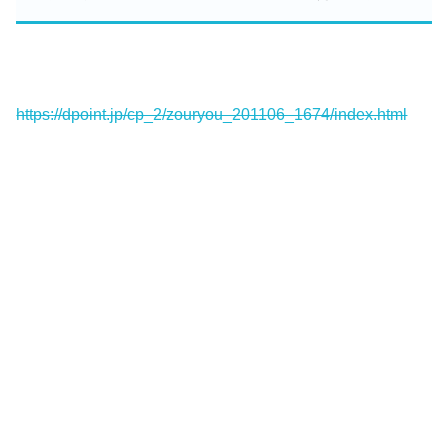
https://dpoint.jp/cp_2/zouryou_201106_1674/index.html