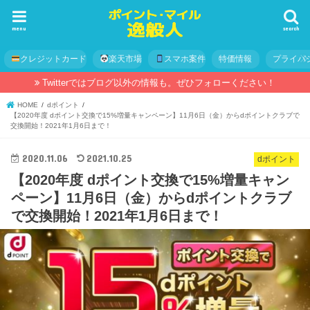
menu
search
クレジットカード
楽天市場
スマホ案件
特価情報
プライバ
Twitterではブログ以外の情報も。ぜひフォローください！
HOME
dポイント
【2020年度 dポイント交換で15%増量キャンペーン】11月6日（金）からdポイントクラブで
交換開始！2021年1月6日まで！
2020.11.06
2021.10.25
dポイント
【2020年度 dポイント交換で15%増量キャン
ペーン】11月6日（金）からdポイントクラブ
で交換開始！2021年1月6日まで！