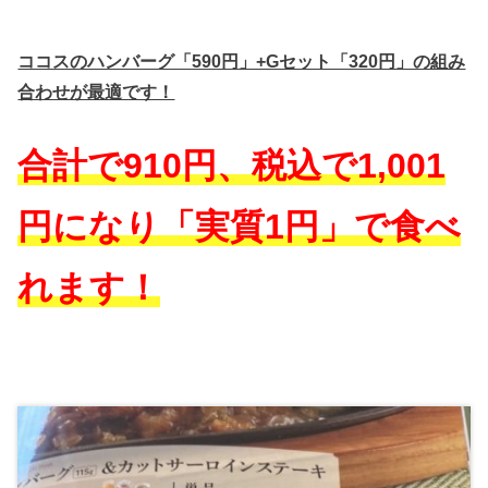
ココスのハンバーグ「590円」+Gセット「320円」の組み
合わせが最適です！
合計で910円、税込で1,001
円になり「実質1円」で食べ
れます！