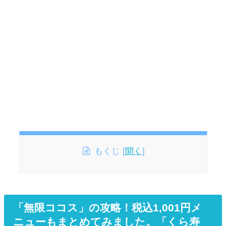
もくじ
[
開く
]
「無限ココス」の攻略！税込1,001円メ
ニューもまとめてみました。「くら寿