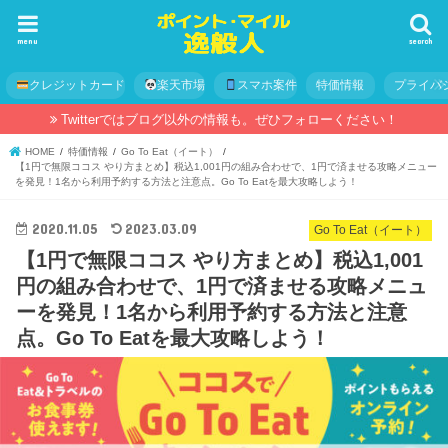
menu
search
クレジットカード
楽天市場
スマホ案件
特価情報
プライバ
Twitterではブログ以外の情報も。ぜひフォローください！
HOME
特価情報
Go To Eat（イート）
【1円で無限ココス やり方まとめ】税込1,001円の組み合わせで、1円で済ませる攻略メニュー
を発見！1名から利用予約する方法と注意点。Go To Eatを最大攻略しよう！
2020.11.05
2023.03.09
Go To Eat（イート）
【1円で無限ココス やり方まとめ】税込1,001
円の組み合わせで、1円で済ませる攻略メニュ
ーを発見！1名から利用予約する方法と注意
点。Go To Eatを最大攻略しよう！