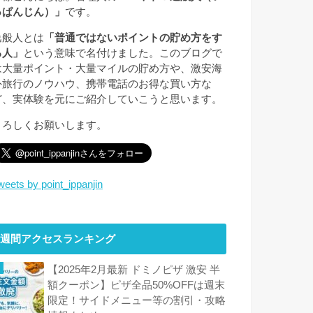
っぱんじん）」
です。
逸般人とは
「普通ではないポイントの貯め方をす
る人」
という意味で名付けました。このブログで
は大量ポイント・大量マイルの貯め方や、激安海
外旅行のノウハウ、携帯電話のお得な買い方な
ど、実体験を元にご紹介していこうと思います。
よろしくお願いします。
weets by point_ippanjin
週間アクセスランキング
【2025年2月最新 ドミノピザ 激安 半
額クーポン】ピザ全品50%OFFは週末
限定！サイドメニュー等の割引・攻略