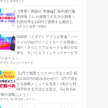
テゴリ:
JCBカード
【世界一周旅行 準備編】海外旅行傷
害保険 クレカ保険で大丈夫か調査｜
利用付帯を140円で適用する裏技も
カテゴリ:
世界一周旅行
IDARE（イデア）アプリが登場！バー
チャルVisaプリペイドカードを簡単に
発行！さらにリアルカードも発行が出
来る、モバイルフィンテックサービス
がスタート！
テゴリ:
クレジットカード
【1円で無限ココス やり方まとめ】税
込1,001円の組み合わせで、1円で済ま
せる攻略メニューを発見！1名から利
用予約する方法と注意点。Go To Eat
を最大攻略しよう！
テゴリ:
Go To Eat（イート）