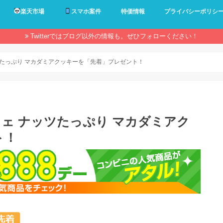
楽天市場
スマホ案件
特価情報
プライバシーポリシ
Twitterではブログ以外の情報も。ぜひフォローください！
ッツたっぷり マカダミアクッキーを「先着」プレゼント！
カフェ ナッツたっぷり マカダミアク
ト！