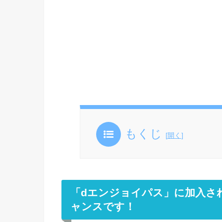
もくじ
[
開く
]
「dエンジョイパス」に加入され
ャンスです！