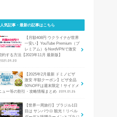
人気記事・最新の記事はこちら
【月額408円 ウクライナが世界
一安い】YouTube Premium（プ
レミアム）をNordVPNで激安
契約する方法【2023年11月 最新版】
2021.09.20
【2025年2月最新 ドミノピザ
激安 半額クーポン】ピザ全品
50%OFFは週末限定！サイドメ
ニュー等の割引・攻略情報まとめ
2019.01.26
【世界一周旅行】ブラジル1日
目は サンパウロ 観光！リベル
ダーデと味噌ラーメンとブラジ