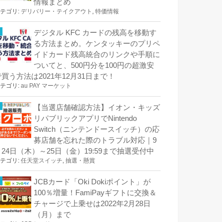
情報まとめ
テゴリ:
デリバリー・テイクアウト
,
特価情報
デジタル KFC カードの残高を移動す
る方法まとめ。ケンタッキーのプリペ
イドカード残高統合のリンクや手順に
ついてと、500円分を100円の超激安
で買う方法は2021年12月31日まで！
テゴリ:
au PAY マーケット
【当選店舗確認方法】イオン・キッズ
リパブリックアプリでNintendo
Switch（ニンテンドースイッチ）の応
募店舗を忘れた際のトラブル対応｜9
月24日（木）～25日（金）19:59まで抽選受付中
テゴリ:
任天堂スイッチ
,
抽選・懸賞
JCBカード「Oki Dokiポイント」が
100％増量！FamiPayギフトに交換＆
チャージで上乗せは2022年2月28日
（月）まで