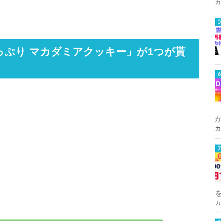
カ
たっぷり マカダミアクッキー」が1つが貰
カ
カ