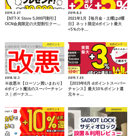
2019.2.27
2019.8.2
【NTT-X Store 5,000円割引】
2021年1月【毎月金・土曜はd曜
OCN会員限定の大型割引クー…
日】ネット限定dポイント最大
+5％のキ…
dポイント
dポイント
2018.12.3
2019.7.25
※改悪※【ローソン買いまわり】
【2019年8月 dポイントスーパー
dポイント魔法のスーパーチャン
チャンス】最大10％ポイント還
ス｜ボーナス…
元キャ…
dポイント
amazon