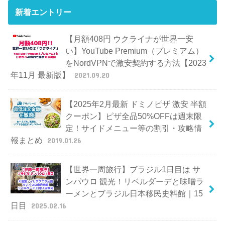
新着エントリー
【月額408円 ウクライナが世界一安
い】YouTube Premium（プレミアム）
をNordVPNで激安契約する方法【2023
年11月 最新版】
2021.09.20
【2025年2月最新 ドミノピザ 激安 半額
クーポン】ピザ全品50%OFFは週末限
定！サイドメニュー等の割引・攻略情
報まとめ
2019.01.26
【世界一周旅行】ブラジル1日目は サ
ンパウロ 観光！リベルダーデと味噌ラ
ーメンとブラジル日本移民史料館｜15
日目
2025.02.16