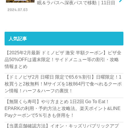
眠＆ラパスへ深夜バスで移動｜11日目
2024.07.03
人気記事
【2025年2月最新 ドミノピザ 激安 半額クーポン】ピザ全
品50%OFFは週末限定！サイドメニュー等の割引・攻略
情報まとめ
【ドミノピザ2月 日曜日 限定で65.6％割引】日曜限定！1
枚買うと2枚無料！Mサイズを1枚864円で食べれるクーポ
ン情報！ハーフ＆ハーフの裏技！
【無限くら寿司】やり方まとめ 1日2回 Go To Eat！
EPARKの利用・予約方法と攻略法。楽天ポイント&LINE
Payクーポンで5％引きも併用を！
【当選店舗確認方法】イオン・キッズリパブリックアプ