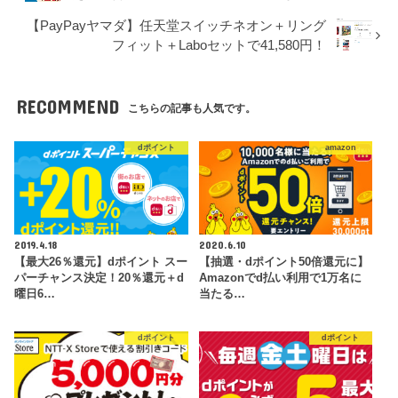
【PayPayヤマダ】任天堂スイッチネオン＋リング
フィット＋Laboセットで41,580円！
RECOMMEND
こちらの記事も人気です。
dポイント
amazon
2019.4.18
2020.6.10
【最大26％還元】dポイント スー
【抽選・dポイント50倍還元に】
パーチャンス決定！20％還元＋d
Amazonでd払い利用で1万名に
曜日6…
当たる…
dポイント
dポイント