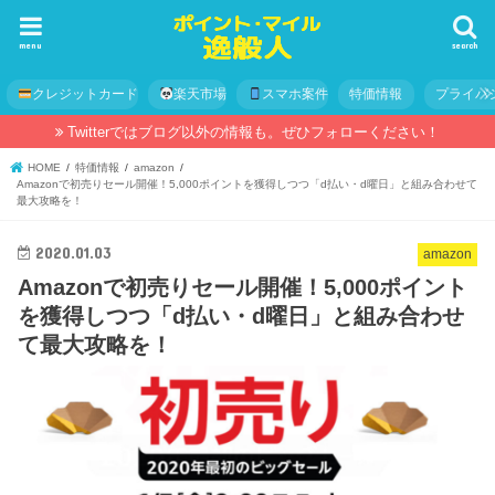
menu
search
クレジットカード
楽天市場
スマホ案件
特価情報
プライバ
Twitterではブログ以外の情報も。ぜひフォローください！
HOME
特価情報
amazon
Amazonで初売りセール開催！5,000ポイントを獲得しつつ「d払い・d曜日」と組み合わせて
最大攻略を！
2020.01.03
amazon
Amazonで初売りセール開催！5,000ポイント
を獲得しつつ「d払い・d曜日」と組み合わせ
て最大攻略を！