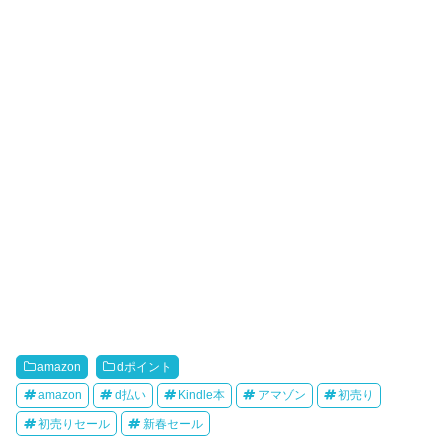
amazon
dポイント
amazon
d払い
Kindle本
アマゾン
初売り
初売りセール
新春セール