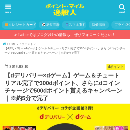
menu
search
クレジットカード
楽天市場
スマホ案件
特価情報
プライバ
Twitterではブログ以外の情報も。ぜひフォローください！
HOME
dポイント
【dデリバリー×dゲーム】ゲーム＆チュートリアル完了で300dポイント、さらにdコインチャ
ージで500dポイント貰えるキャンペーン｜※約5分で完了
2019.02.10
dポイント
【dデリバリー×dゲーム】ゲーム＆チュート
リアル完了で300dポイント、さらにdコイン
チャージで500dポイント貰えるキャンペーン
｜※約5分で完了