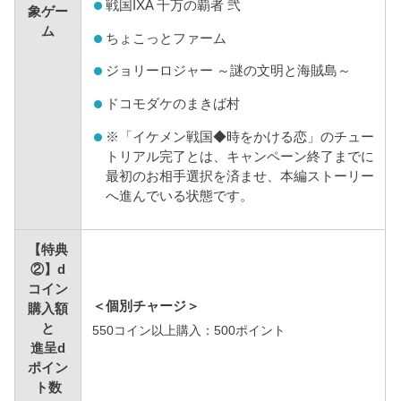
戦国IXA 千万の覇者 弐
象ゲー
ム
ちょこっとファーム
ジョリーロジャー ～謎の文明と海賊島～
ドコモダケのまきば村
※
「イケメン戦国◆時をかける恋」のチュー
トリアル完了とは、キャンペーン終了までに
最初のお相手選択を済ませ、本編ストーリー
へ進んでいる状態です。
【特典
②】d
コイン
＜個別チャージ＞
購入額
と
550コイン以上購入：500ポイント
進呈d
ポイン
ト数