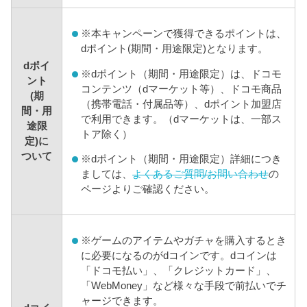
※
本キャンペーンで獲得できるポイントは、
dポイント(期間・用途限定)となります。
dポイ
※
dポイント（期間・用途限定）は、ドコモ
ント
コンテンツ（dマーケット等）、ドコモ商品
(期
（携帯電話・付属品等）、dポイント加盟店
間・用
で利用できます。（dマーケットは、一部ス
途限
トア除く）
定)に
ついて
※
dポイント（期間・用途限定）詳細につき
ましては、
よくあるご質問/お問い合わせ
の
ページよりご確認ください。
※
ゲームのアイテムやガチャを購入するとき
に必要になるのがdコインです。dコインは
「ドコモ払い」、「クレジットカード」、
「WebMoney」など様々な手段で前払いでチ
ャージできます。