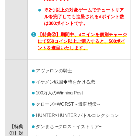
※2つ以上の対象ゲームでチュートリア
ルを完了しても進呈されるdポイント数
は300ポイントです。
【特典②】期間中、dコインを個別チャージ
にて550コイン以上ご購入すると、500ポイ
ントを進呈いたします。
アヴァロンの騎士
イケメン戦国◆時をかける恋
100万人のWinning Post
クローズ×WORST～激闘烈伝～
HUNTER×HUNTER バトルコレクション
ダンまち −クロス・イストリア−
【特典
①】対