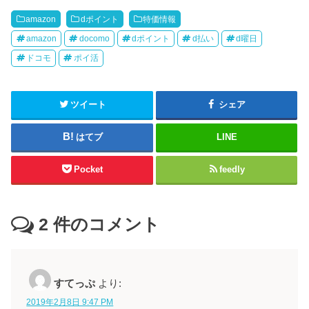
amazon
dポイント
特価情報
amazon
docomo
dポイント
d払い
d曜日
ドコモ
ポイ活
ツイート
シェア
はてブ
LINE
Pocket
feedly
2
件のコメント
すてっぷ
より:
2019年2月8日 9:47 PM