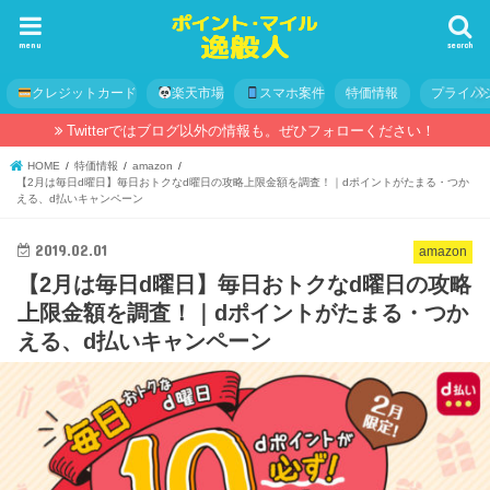
menu
search
クレジットカード
楽天市場
スマホ案件
特価情報
プライバ
Twitterではブログ以外の情報も。ぜひフォローください！
HOME
特価情報
amazon
【2月は毎日d曜日】毎日おトクなd曜日の攻略上限金額を調査！｜dポイントがたまる・つか
える、d払いキャンペーン
2019.02.01
amazon
【2月は毎日d曜日】毎日おトクなd曜日の攻略
上限金額を調査！｜dポイントがたまる・つか
える、d払いキャンペーン