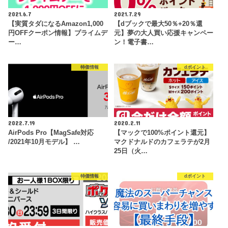
2021.6.7
2021.7.29
【実質タダになるAmazon1,000
【dブックで最大50％+20％還
円OFFクーポン情報】プライムデ
元】夢の大人買い応援キャンペー
ー…
ン！電子書…
特価情報
dポイント
2022.7.19
2020.2.11
AirPods Pro【MagSafe対応
【マックで100%ポイント還元】
/2021年10月モデル】 …
マクドナルドのカフェラテが2月
25日（火…
特価情報
dポイント