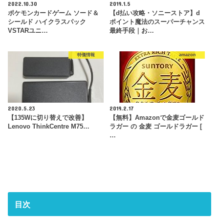
2022.10.30
2019.1.5
ポケモンカードゲーム ソード＆
【d払い攻略・ソニーストア】d
シールド ハイクラスパック
ポイント魔法のスーパーチャンス
VSTARユニ…
最終手段｜お…
特価情報
amazon
2020.5.23
2019.2.17
【135Wに切り替えで改善】
【無料】Amazonで金麦ゴールド
Lenovo ThinkCentre M75…
ラガー の 金麦 ゴールドラガー [
…
目次