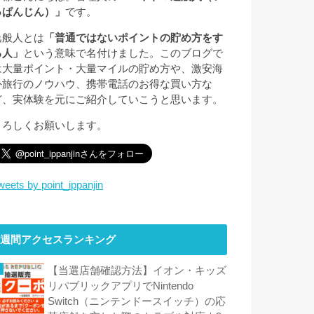
っぱんじん）」
です。
逸般人とは
「普通ではないポイントの貯め方をす
る人」
という意味で名付けました。このブログで
は大量ポイント・大量マイルの貯め方や、激安海
外旅行のノウハウ、携帯電話のお得な買い方な
ど、実体験を元にご紹介していこうと思います。
よろしくお願いします。
weets by point_ippanjin
週間アクセスランキング
【当選店舗確認方法】イオン・キッズ
リパブリックアプリでNintendo
Switch（ニンテンドースイッチ）の応