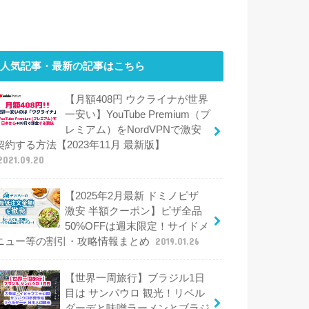
人気記事・最新の記事はこちら
【月額408円 ウクライナが世界
一安い】YouTube Premium（プ
レミアム）をNordVPNで激安
契約する方法【2023年11月 最新版】
2021.09.20
【2025年2月最新 ドミノピザ
激安 半額クーポン】ピザ全品
50%OFFは週末限定！サイドメ
ニュー等の割引・攻略情報まとめ
2019.01.26
【世界一周旅行】ブラジル1日
目は サンパウロ 観光！リベル
ダーデと味噌ラーメンとブラジ