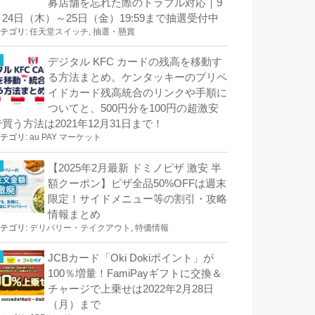
募店舗を忘れた際のトラブル対応｜9
月24日（木）～25日（金）19:59まで抽選受付中
テゴリ:
任天堂スイッチ
,
抽選・懸賞
デジタル KFC カードの残高を移動す
る方法まとめ。ケンタッキーのプリペ
イドカード残高統合のリンクや手順に
ついてと、500円分を100円の超激安
で買う方法は2021年12月31日まで！
テゴリ:
au PAY マーケット
【2025年2月最新 ドミノピザ 激安 半
額クーポン】ピザ全品50%OFFは週末
限定！サイドメニュー等の割引・攻略
情報まとめ
テゴリ:
デリバリー・テイクアウト
,
特価情報
JCBカード「Oki Dokiポイント」が
100％増量！FamiPayギフトに交換＆
チャージで上乗せは2022年2月28日
（月）まで