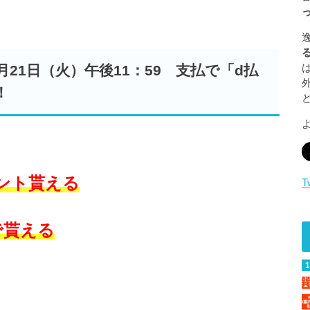
2月21日（火）午後11：59 支払で「d払
！
イント貰える
T
で貰える