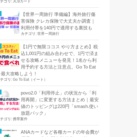
テゴリ:
JCBカード
【世界一周旅行 準備編】海外旅行傷
害保険 クレカ保険で大丈夫か調査｜
利用付帯を140円で適用する裏技も
カテゴリ:
世界一周旅行
【1円で無限ココス やり方まとめ】税
込1,001円の組み合わせで、1円で済ま
せる攻略メニューを発見！1名から利
用予約する方法と注意点。Go To Eat
を最大攻略しよう！
テゴリ:
Go To Eat（イート）
povo2.0「利用停止」の状況から「利
用再開」に変更する方法まとめ｜最安
値のトッピングは220円「smash.使い
放題パック」
テゴリ:
携帯案件
ANAカードなど各種カードの年会費が