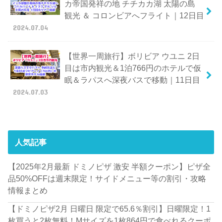
カ帝国発祥の地 チチカカ湖 太陽の島
観光 ＆ コロンビアへフライト｜12日目
2024.07.04
【世界一周旅行】ボリビア ウユニ 2日
目は市内観光＆1泊766円のホテルで仮
眠＆ラパスへ深夜バスで移動｜11日目
2024.07.03
人気記事
【2025年2月最新 ドミノピザ 激安 半額クーポン】ピザ全
品50%OFFは週末限定！サイドメニュー等の割引・攻略
情報まとめ
【ドミノピザ2月 日曜日 限定で65.6％割引】日曜限定！1
枚買うと2枚無料！Mサイズを1枚864円で食べれるクーポ