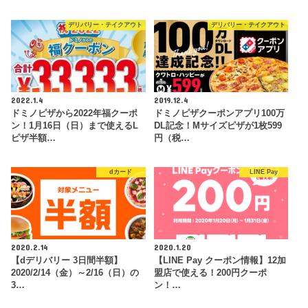
デリバリー・テイクアウト
デリバリー・テイクアウト
2022.1.4
2019.12.4
ドミノピザから2022年福クーポ
ドミノピザクーポンアプリ100万
ン！1月16日（日）まで使えるL
DL記念！Mサイズピザが1枚599
ピザ半額…
円（税…
dカード
LINE Pay
2020.2.14
2020.1.20
【dデリバリー 3日間半額】
【LINE Pay クーポン情報】12加
2020/2/14（金）～2/16（日）の
盟店で使える！200円クーポ
3…
ン！…