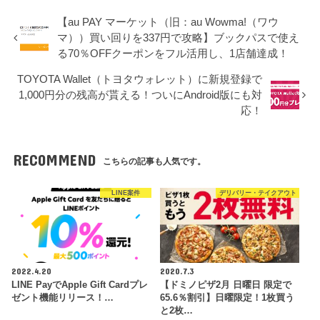
【au PAY マーケット（旧：au Wowma!（ワウ
マ））買い回りを337円で攻略】ブックパスで使え
る70％OFFクーポンをフル活用し、1店舗達成！
TOYOTA Wallet（トヨタウォレット）に新規登録で
1,000円分の残高が貰える！ついにAndroid版にも対
応！
RECOMMEND
こちらの記事も人気です。
LINE案件
デリバリー・テイクアウト
2022.4.20
2020.7.3
LINE PayでApple Gift Cardプレ
【ドミノピザ2月 日曜日 限定で
ゼント機能リリース！…
65.6％割引】日曜限定！1枚買う
と2枚…