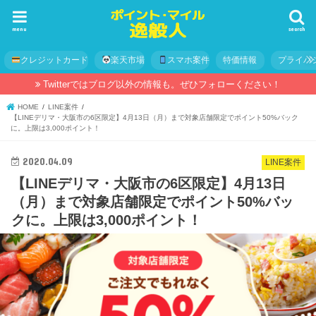
menu
search
クレジットカード
楽天市場
スマホ案件
特価情報
プライバ
Twitterではブログ以外の情報も。ぜひフォローください！
HOME
LINE案件
【LINEデリマ・大阪市の6区限定】4月13日（月）まで対象店舗限定でポイント50%バック
に。上限は3,000ポイント！
2020.04.09
LINE案件
【LINEデリマ・大阪市の6区限定】4月13日
（月）まで対象店舗限定でポイント50%バッ
クに。上限は3,000ポイント！