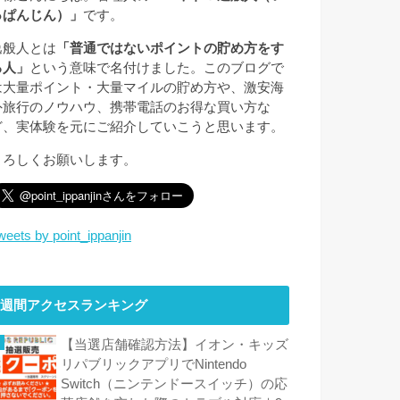
っぱんじん）」
です。
逸般人とは
「普通ではないポイントの貯め方をす
る人」
という意味で名付けました。このブログで
は大量ポイント・大量マイルの貯め方や、激安海
外旅行のノウハウ、携帯電話のお得な買い方な
ど、実体験を元にご紹介していこうと思います。
よろしくお願いします。
weets by point_ippanjin
週間アクセスランキング
【当選店舗確認方法】イオン・キッズ
リパブリックアプリでNintendo
Switch（ニンテンドースイッチ）の応