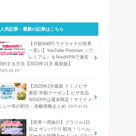
人気記事・最新の記事はこちら
【月額408円 ウクライナが世界
一安い】YouTube Premium（プ
レミアム）をNordVPNで激安
契約する方法【2023年11月 最新版】
2021.09.20
【2025年2月最新 ドミノピザ
激安 半額クーポン】ピザ全品
50%OFFは週末限定！サイドメ
ニュー等の割引・攻略情報まとめ
2019.01.26
【世界一周旅行】ブラジル1日
目は サンパウロ 観光！リベル
ダーデと味噌ラーメンとブラジ