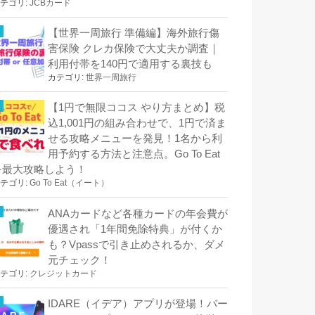
テゴリ:
JCBカード
【世界一周旅行 準備編】海外旅行傷
害保険 クレカ保険で大丈夫か調査｜
利用付帯を140円で適用する裏技も
カテゴリ:
世界一周旅行
【1円で無限ココス やり方まとめ】税
込1,001円の組み合わせで、1円で済ま
せる攻略メニューを発見！1名から利
用予約する方法と注意点。Go To Eat
を最大攻略しよう！
テゴリ:
Go To Eat（イート）
ANAカードなど各種カードの年会費が
優遇され「1年間免除特典」が付くか
も？Vpassで引き止めされるか、ダメ
元チェック！
テゴリ:
クレジットカード
IDARE（イデア）アプリが登場！バー