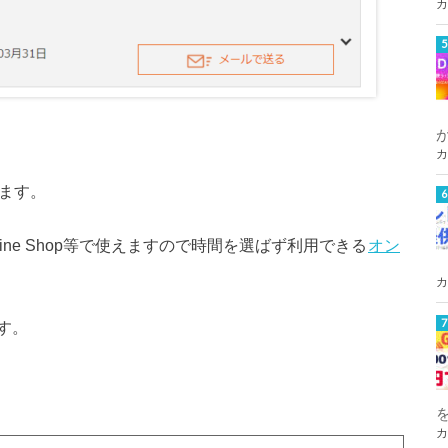
カ
カ
えます。
line Shop等で使えますので時間を選ばず利用できる
オン
カ
す。
カ