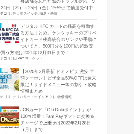
募店舗を忘れた際のトラブル対応｜9
月24日（木）～25日（金）19:59まで抽選受付中
テゴリ:
任天堂スイッチ
,
抽選・懸賞
デジタル KFC カードの残高を移動す
る方法まとめ。ケンタッキーのプリペ
イドカード残高統合のリンクや手順に
ついてと、500円分を100円の超激安
で買う方法は2021年12月31日まで！
テゴリ:
au PAY マーケット
【2025年2月最新 ドミノピザ 激安 半
額クーポン】ピザ全品50%OFFは週末
限定！サイドメニュー等の割引・攻略
情報まとめ
テゴリ:
デリバリー・テイクアウト
,
特価情報
JCBカード「Oki Dokiポイント」が
100％増量！FamiPayギフトに交換＆
チャージで上乗せは2022年2月28日
（月）まで