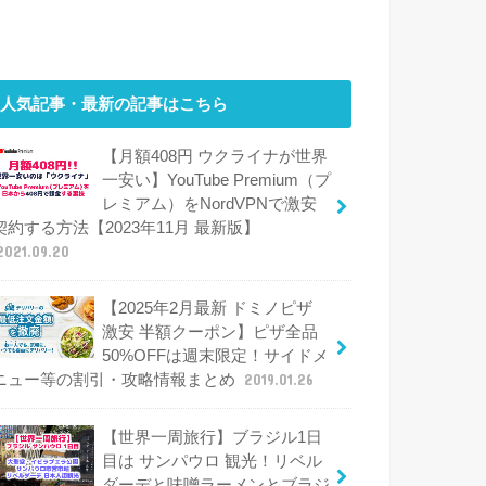
人気記事・最新の記事はこちら
【月額408円 ウクライナが世界
一安い】YouTube Premium（プ
レミアム）をNordVPNで激安
契約する方法【2023年11月 最新版】
2021.09.20
【2025年2月最新 ドミノピザ
激安 半額クーポン】ピザ全品
50%OFFは週末限定！サイドメ
ニュー等の割引・攻略情報まとめ
2019.01.26
【世界一周旅行】ブラジル1日
目は サンパウロ 観光！リベル
ダーデと味噌ラーメンとブラジ