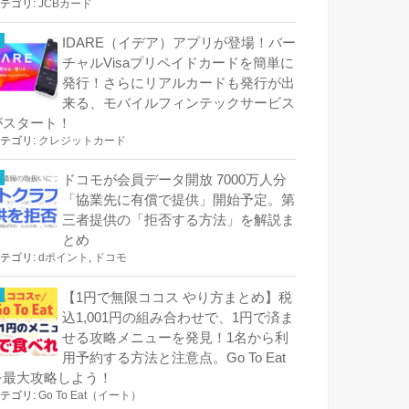
テゴリ:
JCBカード
IDARE（イデア）アプリが登場！バー
チャルVisaプリペイドカードを簡単に
発行！さらにリアルカードも発行が出
来る、モバイルフィンテックサービス
がスタート！
テゴリ:
クレジットカード
ドコモが会員データ開放 7000万人分
「協業先に有償で提供」開始予定。第
三者提供の「拒否する方法」を解説ま
とめ
テゴリ:
dポイント
,
ドコモ
【1円で無限ココス やり方まとめ】税
込1,001円の組み合わせで、1円で済ま
せる攻略メニューを発見！1名から利
用予約する方法と注意点。Go To Eat
を最大攻略しよう！
テゴリ:
Go To Eat（イート）