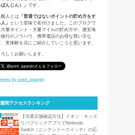
っぱんじん）」
です。
逸般人とは
「普通ではないポイントの貯め方をす
る人」
という意味で名付けました。このブログで
は大量ポイント・大量マイルの貯め方や、激安海
外旅行のノウハウ、携帯電話のお得な買い方な
ど、実体験を元にご紹介していこうと思います。
よろしくお願いします。
weets by point_ippanjin
週間アクセスランキング
【当選店舗確認方法】イオン・キッズ
リパブリックアプリでNintendo
Switch（ニンテンドースイッチ）の応