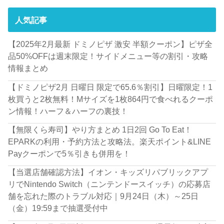
人気記事
【2025年2月最新 ドミノピザ 激安 半額クーポン】ピザ全
品50%OFFは週末限定！サイドメニュー等の割引・攻略
情報まとめ
【ドミノピザ2月 日曜日 限定で65.6％割引】日曜限定！1
枚買うと2枚無料！Mサイズを1枚864円で食べれるクーポ
ン情報！ハーフ＆ハーフの裏技！
【無限くら寿司】やり方まとめ 1日2回 Go To Eat！
EPARKの利用・予約方法と攻略法。楽天ポイント&LINE
Payクーポンで5％引きも併用を！
【当選店舗確認方法】イオン・キッズリパブリックアプ
リでNintendo Switch（ニンテンドースイッチ）の応募店
舗を忘れた際のトラブル対応｜9月24日（木）～25日
（金）19:59まで抽選受付中