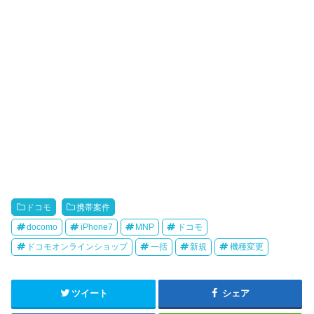
ドコモ
携帯案件
docomo
iPhone7
MNP
ドコモ
ドコモオンラインショップ
一括
新規
機種変更
ツイート
シェア