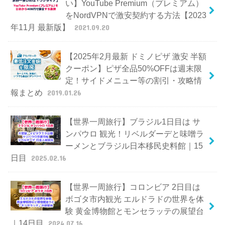
い】YouTube Premium（プレミアム）
をNordVPNで激安契約する方法【2023
年11月 最新版】
2021.09.20
【2025年2月最新 ドミノピザ 激安 半額
クーポン】ピザ全品50%OFFは週末限
定！サイドメニュー等の割引・攻略情
報まとめ
2019.01.26
【世界一周旅行】ブラジル1日目は サ
ンパウロ 観光！リベルダーデと味噌ラ
ーメンとブラジル日本移民史料館｜15
日目
2025.02.16
【世界一周旅行】コロンビア 2日目は
ボゴタ市内観光 エルドラドの世界を体
験 黄金博物館とモンセラッテの展望台
｜14日目
2024.07.16