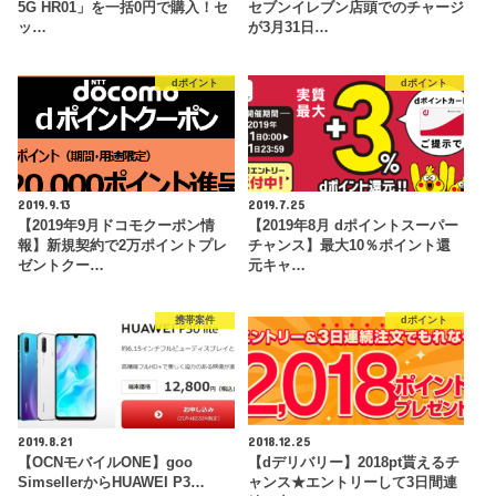
5G HR01」を一括0円で購入！セ
セブンイレブン店頭でのチャージ
ッ…
が3月31日…
dポイント
dポイント
2019.9.13
2019.7.25
【2019年9月ドコモクーポン情
【2019年8月 dポイントスーパー
報】新規契約で2万ポイントプレ
チャンス】最大10％ポイント還
ゼントクー…
元キャ…
携帯案件
dポイント
2019.8.21
2018.12.25
【OCNモバイルONE】goo
【dデリバリー】2018pt貰えるチ
SimsellerからHUAWEI P3…
ャンス★エントリーして3日間連