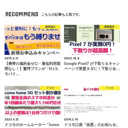
RECOMMEND
こちらの記事も人気です。
携帯案件
携帯案件
2019.6.17
2022.10.8
【携帯の違約金ゼロ・最低利用期
Google Pixel7 が下取り＆キャン
間なし！】驚愕プランが「H.I.S.
ペーンで実質タダに！下取り全…
モバイ…
ドコモ
ドコモ
2021.9.13
2019.3.19
ドコモのホームルーター「home
ドコモ口座「改悪」のお知らせ。