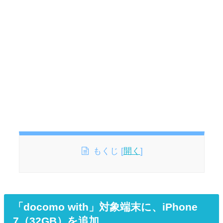
もくじ
[
開く
]
「docomo with」対象端末に、iPhone
7（32GB）を追加