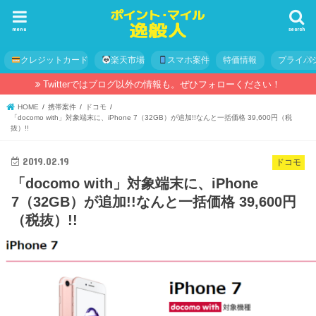
menu
search
クレジットカード
楽天市場
スマホ案件
特価情報
プライバ
Twitterではブログ以外の情報も。ぜひフォローください！
HOME
携帯案件
ドコモ
「docomo with」対象端末に、iPhone 7（32GB）が追加!!なんと一括価格 39,600円（税
抜）!!
2019.02.19
ドコモ
「docomo with」対象端末に、iPhone
7（32GB）が追加!!なんと一括価格 39,600円
（税抜）!!