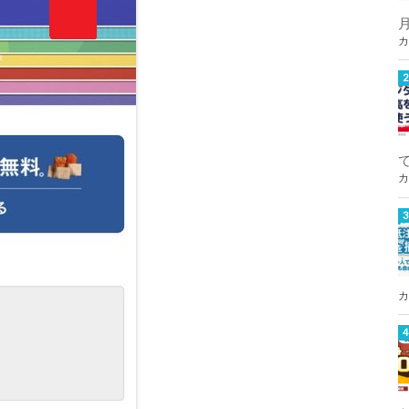
カ
カ
カ