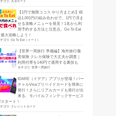
テゴリ:
JCBカード
【1円で無限ココス やり方まとめ】税
込1,001円の組み合わせで、1円で済ま
せる攻略メニューを発見！1名から利
用予約する方法と注意点。Go To Eat
を最大攻略しよう！
テゴリ:
Go To Eat（イート）
【世界一周旅行 準備編】海外旅行傷
害保険 クレカ保険で大丈夫か調査｜
利用付帯を140円で適用する裏技も
カテゴリ:
世界一周旅行
IDARE（イデア）アプリが登場！バー
チャルVisaプリペイドカードを簡単に
発行！さらにリアルカードも発行が出
来る、モバイルフィンテックサービス
がスタート！
テゴリ:
クレジットカード