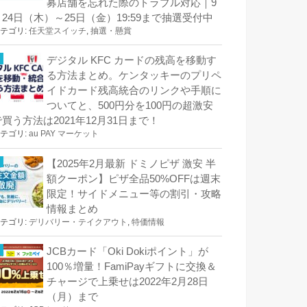
募店舗を忘れた際のトラブル対応｜9
月24日（木）～25日（金）19:59まで抽選受付中
テゴリ:
任天堂スイッチ
,
抽選・懸賞
デジタル KFC カードの残高を移動す
る方法まとめ。ケンタッキーのプリペ
イドカード残高統合のリンクや手順に
ついてと、500円分を100円の超激安
で買う方法は2021年12月31日まで！
テゴリ:
au PAY マーケット
【2025年2月最新 ドミノピザ 激安 半
額クーポン】ピザ全品50%OFFは週末
限定！サイドメニュー等の割引・攻略
情報まとめ
テゴリ:
デリバリー・テイクアウト
,
特価情報
JCBカード「Oki Dokiポイント」が
100％増量！FamiPayギフトに交換＆
チャージで上乗せは2022年2月28日
（月）まで