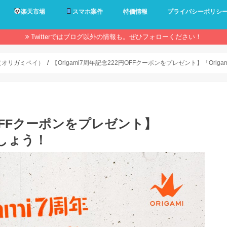
楽天市場
スマホ案件
特価情報
プライバシーポリシ
Twitterではブログ以外の情報も。ぜひフォローください！
ay（オリガミペイ）
【Origami7周年記念222円OFFクーポンをプレゼント】「Orig
2円OFFクーポンをプレゼント】
ましょう！