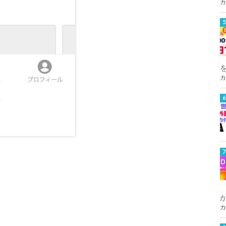
カ
カ
カ