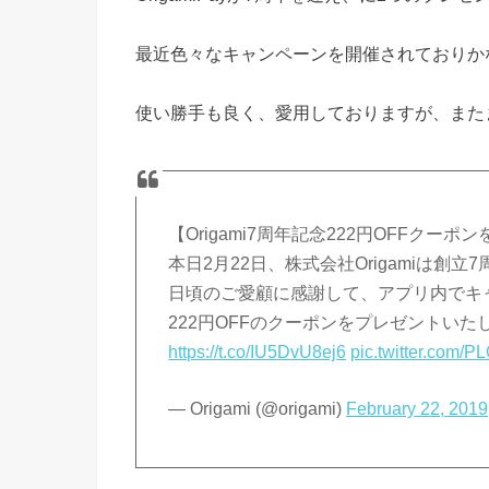
最近色々なキャンペーンを開催されておりか
使い勝手も良く、愛用しておりますが、また
【Origami7周年記念222円OFFクーポ
本日2月22日、株式会社Origamiは創
日頃のご愛顧に感謝して、アプリ内でキャン
222円OFFのクーポンをプレゼントいた
https://t.co/IU5DvU8ej6
pic.twitter.com
— Origami (@origami)
February 22, 2019