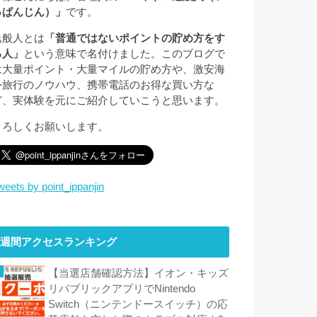
っぱんじん）」
です。
逸般人とは
「普通ではないポイントの貯め方をす
る人」
という意味で名付けました。このブログで
は大量ポイント・大量マイルの貯め方や、激安海
外旅行のノウハウ、携帯電話のお得な買い方な
ど、実体験を元にご紹介していこうと思います。
よろしくお願いします。
weets by point_ippanjin
週間アクセスランキング
【当選店舗確認方法】イオン・キッズ
リパブリックアプリでNintendo
Switch（ニンテンドースイッチ）の応