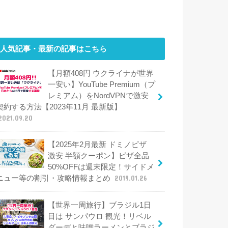
人気記事・最新の記事はこちら
【月額408円 ウクライナが世界
一安い】YouTube Premium（プ
レミアム）をNordVPNで激安
契約する方法【2023年11月 最新版】
2021.09.20
【2025年2月最新 ドミノピザ
激安 半額クーポン】ピザ全品
50%OFFは週末限定！サイドメ
ニュー等の割引・攻略情報まとめ
2019.01.26
【世界一周旅行】ブラジル1日
目は サンパウロ 観光！リベル
ダーデと味噌ラーメンとブラジ