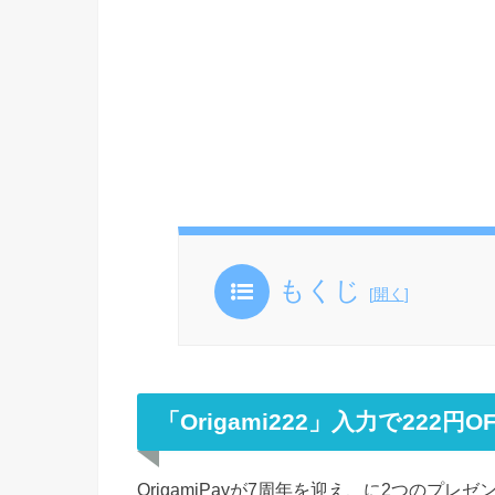
もくじ
[
開く
]
「Origami222」入力で222
OrigamiPayが7周年を迎え、に2つのプ