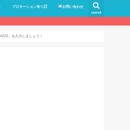
ー
プロモーション有り〼
お問い合わせ
search
ami222」を入力しましょう！