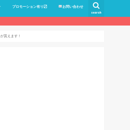
ー
プロモーション有り〼
お問い合わせ
search
0円が貰えます！