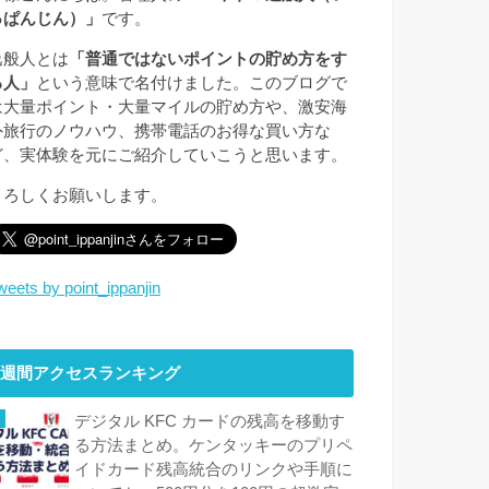
っぱんじん）」
です。
逸般人とは
「普通ではないポイントの貯め方をす
る人」
という意味で名付けました。このブログで
は大量ポイント・大量マイルの貯め方や、激安海
外旅行のノウハウ、携帯電話のお得な買い方な
ど、実体験を元にご紹介していこうと思います。
よろしくお願いします。
weets by point_ippanjin
週間アクセスランキング
デジタル KFC カードの残高を移動す
る方法まとめ。ケンタッキーのプリペ
イドカード残高統合のリンクや手順に