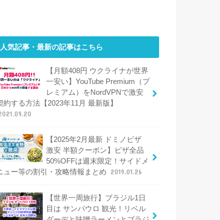
人気記事・最新の記事はこちら
【月額408円 ウクライナが世界
一安い】YouTube Premium（プ
レミアム）をNordVPNで激安
契約する方法【2023年11月 最新版】
2021.09.20
【2025年2月最新 ドミノピザ
激安 半額クーポン】ピザ全品
50%OFFは週末限定！サイドメ
ニュー等の割引・攻略情報まとめ
2019.01.26
【世界一周旅行】ブラジル1日
目は サンパウロ 観光！リベル
ダーデと味噌ラーメンとブラジ