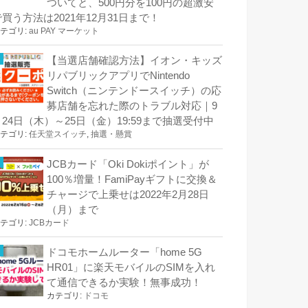
ついてと、500円分を100円の超激安
で買う方法は2021年12月31日まで！
テゴリ:
au PAY マーケット
【当選店舗確認方法】イオン・キッズ
リパブリックアプリでNintendo
Switch（ニンテンドースイッチ）の応
募店舗を忘れた際のトラブル対応｜9
月24日（木）～25日（金）19:59まで抽選受付中
テゴリ:
任天堂スイッチ
,
抽選・懸賞
JCBカード「Oki Dokiポイント」が
100％増量！FamiPayギフトに交換＆
チャージで上乗せは2022年2月28日
（月）まで
テゴリ:
JCBカード
ドコモホームルーター「home 5G
HR01」に楽天モバイルのSIMを入れ
て通信できるか実験！無事成功！
カテゴリ:
ドコモ