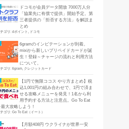
ドコモが会員データ開放 7000万人分
「協業先に有償で提供」開始予定。第
三者提供の「拒否する方法」を解説ま
とめ
テゴリ:
dポイント
,
ドコモ
6gramのインビテーションが到着。
mixiから新しいプリペイドカードが誕
生！登録～チャージの流れと利用方法
について。
テゴリ:
6gram
,
クレジットカード
【1円で無限ココス やり方まとめ】税
込1,001円の組み合わせで、1円で済ま
せる攻略メニューを発見！1名から利
用予約する方法と注意点。Go To Eat
を最大攻略しよう！
テゴリ:
Go To Eat（イート）
【月額408円 ウクライナが世界一安