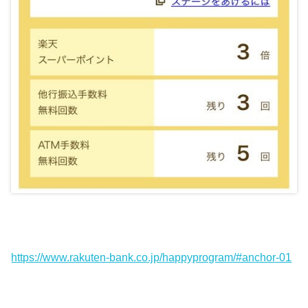
https://www.rakuten-bank.co.jp/happyprogram/#anchor-01