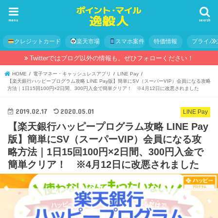
menu
search
クレジットカード
楽天市場
スマホ案件
特価情報
プライバ
Twitterではブログ以外の情報も。ぜひフォローください！
HOME
電子マネー・キャッシュレスアプリ
LINE Pay
【楽天銀行ハッピープログラム攻略 LINE Pay版】簡単にSV（スーパーVIP）会員になる攻略
方法｜1日15回100円×2日間、300円入金で簡単クリア！ ※4月12日に改悪されました
2019.02.17
2020.05.01
LINE Pay
【楽天銀行ハッピープログラム攻略 LINE Pay
版】簡単にSV（スーパーVIP）会員になる攻
略方法｜1日15回100円×2日間、300円入金で
簡単クリア！ ※4月12日に改悪されました