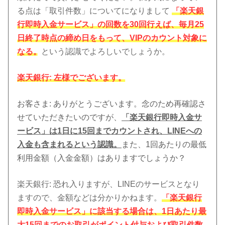
る点は「取引件数」についてになりまして
「楽天銀
行即時入金サービス」の回数を30回行えば、毎月25
日終了時点の締め日をもって、VIPのカウント対象に
なる。
という認識でよろしいでしょうか。
楽天銀行
: 左様でございます。
お客さま
: ありがとうございます。念のため再確認さ
せていただきたいのですが、
「楽天銀行即時入金サ
ービス」は1日に15回までカウントされ、LINEへの
入金も含まれるという認識。
また、1回あたりの最低
利用金額（入金金額）はありますでしょうか？
楽天銀行
: 恐れ入りますが、LINEのサービスとなり
ますので、金額などは分かりかねます。
「楽天銀行
即時入金サービス」に該当する場合は、1日あたり最
大15回までのお取引がポイント付与および取引件数