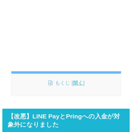
もくじ
[
開く
]
【改悪】LINE PayとPringへの入金が対
象外になりました