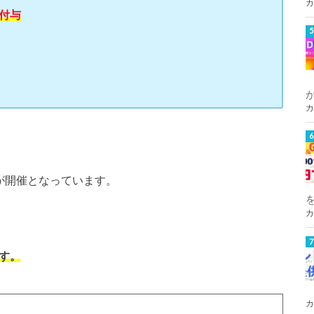
カ
％付与
カ
が開催となっています。
カ
す。
カ