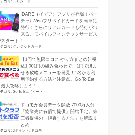
テゴリ:
JCBカード
IDARE（イデア）アプリが登場！バー
チャルVisaプリペイドカードを簡単に
発行！さらにリアルカードも発行が出
来る、モバイルフィンテックサービス
がスタート！
テゴリ:
クレジットカード
【1円で無限ココス やり方まとめ】税
込1,001円の組み合わせで、1円で済ま
せる攻略メニューを発見！1名から利
用予約する方法と注意点。Go To Eat
を最大攻略しよう！
テゴリ:
Go To Eat（イート）
ドコモが会員データ開放 7000万人分
「協業先に有償で提供」開始予定。第
三者提供の「拒否する方法」を解説ま
とめ
テゴリ:
dポイント
,
ドコモ