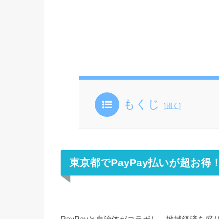
もくじ
[
開く
]
東京都でPayPay払いが超お
PayPayと自治体がコラボし、地域経済を盛