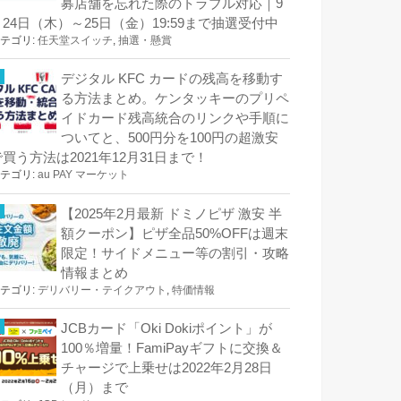
募店舗を忘れた際のトラブル対応｜9
月24日（木）～25日（金）19:59まで抽選受付中
テゴリ:
任天堂スイッチ
,
抽選・懸賞
デジタル KFC カードの残高を移動す
る方法まとめ。ケンタッキーのプリペ
イドカード残高統合のリンクや手順に
ついてと、500円分を100円の超激安
で買う方法は2021年12月31日まで！
テゴリ:
au PAY マーケット
【2025年2月最新 ドミノピザ 激安 半
額クーポン】ピザ全品50%OFFは週末
限定！サイドメニュー等の割引・攻略
情報まとめ
テゴリ:
デリバリー・テイクアウト
,
特価情報
JCBカード「Oki Dokiポイント」が
100％増量！FamiPayギフトに交換＆
チャージで上乗せは2022年2月28日
（月）まで