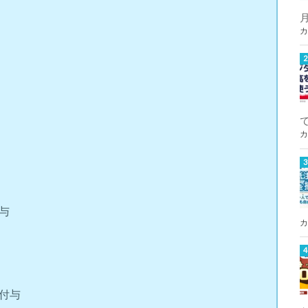
カ
カ
与
カ
付与