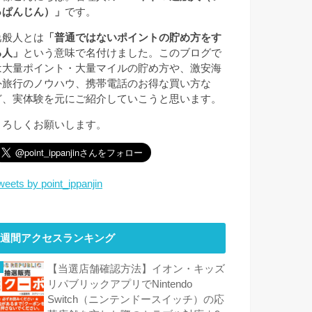
っぱんじん）」
です。
逸般人とは
「普通ではないポイントの貯め方をす
る人」
という意味で名付けました。このブログで
は大量ポイント・大量マイルの貯め方や、激安海
外旅行のノウハウ、携帯電話のお得な買い方な
ど、実体験を元にご紹介していこうと思います。
よろしくお願いします。
weets by point_ippanjin
週間アクセスランキング
【当選店舗確認方法】イオン・キッズ
リパブリックアプリでNintendo
Switch（ニンテンドースイッチ）の応