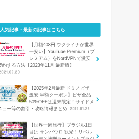
人気記事・最新の記事はこちら
【月額408円 ウクライナが世界
一安い】YouTube Premium（プ
レミアム）をNordVPNで激安
契約する方法【2023年11月 最新版】
2021.09.20
【2025年2月最新 ドミノピザ
激安 半額クーポン】ピザ全品
50%OFFは週末限定！サイドメ
ニュー等の割引・攻略情報まとめ
2019.01.26
【世界一周旅行】ブラジル1日
目は サンパウロ 観光！リベル
ダーデと味噌ラーメンとブラジ