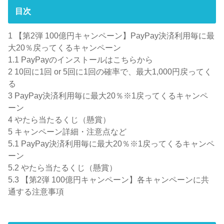
目次
1
【第2弾 100億円キャンペーン】PayPay決済利用毎に最
大20％戻ってくるキャンペーン
1.1
PayPayのインストールはこちらから
2
10回に1回 or 5回に1回の確率で、最大1,000円戻ってく
る
3
PayPay決済利用毎に最大20％※1戻ってくるキャンペ
ーン
4
やたら当たるくじ（懸賞）
5
キャンペーン詳細・注意点など
5.1
PayPay決済利用毎に最大20％※1戻ってくるキャンペ
ーン
5.2
やたら当たるくじ（懸賞）
5.3
【第2弾 100億円キャンペーン】各キャンペーンに共
通する注意事項