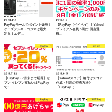
2020.2.5
2019.3.5
PayPayモールでポイント爆発！
【PayPay（ペイペイ）】Yahoo!
ケーズデンキ・コジマは最大
プレミアム会員 5回に1回当選
34％！エデ…
確…
PayPay
PayPay
2019.7.22
2019.6.13
【PayPay・7月末まで延長】セ
【Yahoo!スコア】格付けスコア
ブン-イレブン支払いはPayPay
作成・利用の拒否方法と
で！…
「PayPay（…
PayPay
LINE Pay