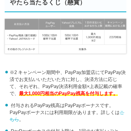
やたら当たるくじ（懸賞）
※2 キャンペーン期間中、PayPay加盟店にてPayPay決
済でお支払いいただいた方に対し、決済方法に応じ
て、それぞれ、PayPay決済利用金額×上表記載の確率
で、
最大1,000円相当のPayPay残高を付与します。
付与されるPayPay残高はPayPayボーナスです。
PayPayボーナスには利用期限があります。詳しくは
こ
ちら
。