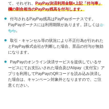
て、それぞれ、
PayPay決済利用金額×上記「付与率」
欄の割合相当のPayPay残高を付与します。
付与されるPayPay残高はPayPayボーナスです。
PayPayボーナスには利用期限があります。詳しくは
こ
ちら
。
取引・キャンセル等の状況により不正行為が行われた
とPayPay株式会社が判断した場合、景品の付与が無効
になります。
PayPayのオンライン決済サービスを提供しているサ
ービスにてお支払いされた場合及びAlipay（支付宝）ア
プリを利用してPayPayのQRコードを読み込み決済し
た場合は、キャンペーン対象外となりますので、ご注
意ください。