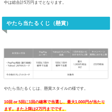
中は総合計5万円までとなります。
やたら当たるくじ（懸賞）
やたら当たるくじは、懸賞スタイルの様です。
10回 or 5回に1回の確率で当選し、
最大1,000円が当たり
ます。また上限は2万円までです。