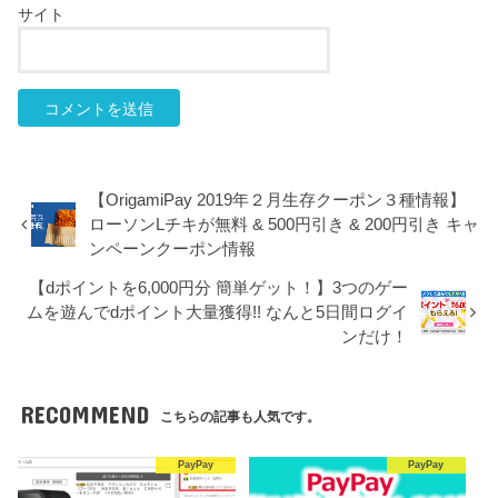
サイト
【OrigamiPay 2019年２月生存クーポン３種情報】
ローソンLチキが無料 & 500円引き & 200円引き キャ
ンペーンクーポン情報
【dポイントを6,000円分 簡単ゲット！】3つのゲー
ムを遊んでdポイント大量獲得!! なんと5日間ログイ
ンだけ！
RECOMMEND
こちらの記事も人気です。
PayPay
PayPay