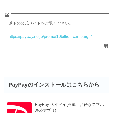
以下の公式サイトをご覧ください。
https://paypay.ne.jp/promo/10billion-campaign/
PayPayのインストールはこちらから
PayPay-ペイペイ(簡単、お得なスマホ
決済アプリ)