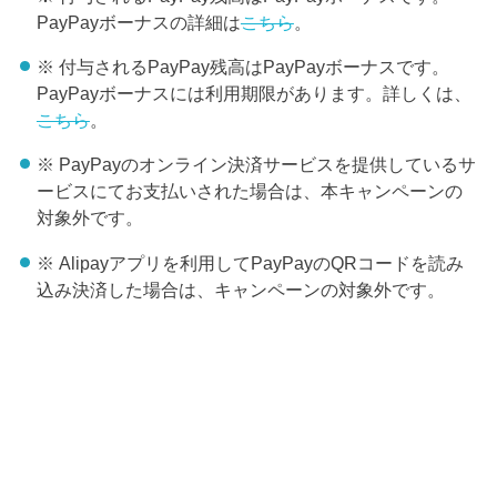
PayPayボーナスの詳細は
こちら
。
※ 付与されるPayPay残高はPayPayボーナスです。
PayPayボーナスには利用期限があります。詳しくは、
こちら
。
※ PayPayのオンライン決済サービスを提供しているサ
ービスにてお支払いされた場合は、本キャンペーンの
対象外です。
※ Alipayアプリを利用してPayPayのQRコードを読み
込み決済した場合は、キャンペーンの対象外です。