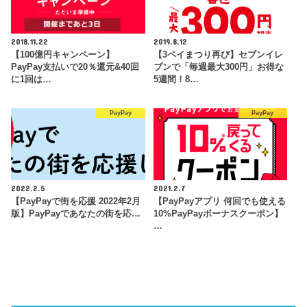
2018.11.22
2019.8.12
【100億円キャンペーン】
【3ペイまつり再び】セブンイレ
PayPay支払いで20％還元&40回
ブンで「毎週最大300円」お得な
に1回は…
5週間！8…
PayPay
PayPay
2022.2.5
2021.2.7
【PayPayで街を応援 2022年2月
【PayPayアプリ 何回でも使える
版】PayPayであなたの街を応…
10%PayPayボーナスクーポン】
…