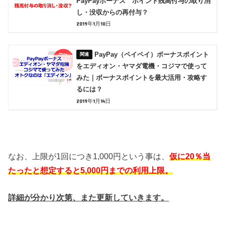
PayPayボーナス ポイント残高付与の取り消
し・没収からの再付与？
2019年1月10日
PayPay（ペイペイ）ボーナスポイント
をエディオン・ヤマダ電機・コジマで使って
みた｜ボーナスポイントを最大活用・攻略す
るには？
2019年1月14日
なお、上限が1回につき1,000円という事は、
仮に20％当
たったと想定すると5,000円までの利用上限。
詳細が分かり次第、また更新していきます。