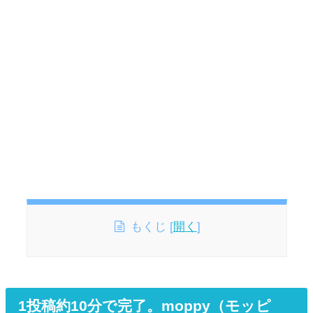
もくじ
[
開く
]
1投稿約10分で完了。moppy（モッピ