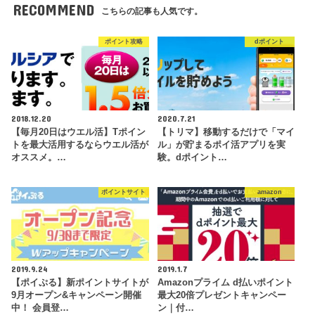
RECOMMEND
こちらの記事も人気です。
ポイント攻略
dポイント
2018.12.20
2020.7.21
【毎月20日はウエル活】Tポイン
【トリマ】移動するだけで「マイ
トを最大活用するならウエル活が
ル」が貯まるポイ活アプリを実
オススメ。…
験。dポイント…
ポイントサイト
amazon
2019.9.24
2019.1.7
【ポイぷる】新ポイントサイトが
Amazonプライム d払いポイント
9月オープン&キャンペーン開催
最大20倍プレゼントキャンペー
中！ 会員登…
ン｜付…