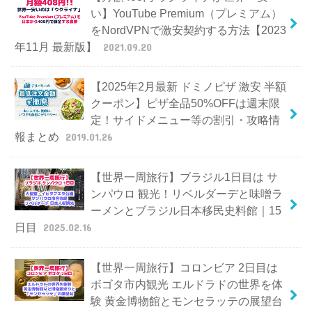
い】YouTube Premium（プレミアム）
をNordVPNで激安契約する方法【2023
年11月 最新版】
2021.09.20
【2025年2月最新 ドミノピザ 激安 半額
クーポン】ピザ全品50%OFFは週末限
定！サイドメニュー等の割引・攻略情
報まとめ
2019.01.26
【世界一周旅行】ブラジル1日目は サ
ンパウロ 観光！リベルダーデと味噌ラ
ーメンとブラジル日本移民史料館｜15
日目
2025.02.16
【世界一周旅行】コロンビア 2日目は
ボゴタ市内観光 エルドラドの世界を体
験 黄金博物館とモンセラッテの展望台