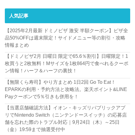
人気記事
【2025年2月最新 ドミノピザ 激安 半額クーポン】ピザ全
品50%OFFは週末限定！サイドメニュー等の割引・攻略
情報まとめ
【ドミノピザ2月 日曜日 限定で65.6％割引】日曜限定！1
枚買うと2枚無料！Mサイズを1枚864円で食べれるクーポ
ン情報！ハーフ＆ハーフの裏技！
【無限くら寿司】やり方まとめ 1日2回 Go To Eat！
EPARKの利用・予約方法と攻略法。楽天ポイント&LINE
Payクーポンで5％引きも併用を！
【当選店舗確認方法】イオン・キッズリパブリックアプ
リでNintendo Switch（ニンテンドースイッチ）の応募店
舗を忘れた際のトラブル対応｜9月24日（木）～25日
（金）19:59まで抽選受付中