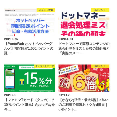
ポイント攻略
dポイント
2019.2.25
2020.6.28
【PontaWeb ホットペッパーグ
ドットマネーで高額コンテンツの
ルメ】期間限定1,000ポイントの
退会処理をミスした後の対処法と
延…
「実際のメー…
クレジットカード
dポイント
2019.6.3
2019.1.7
【ファミマTカード（クレカ）で
【かならず3倍・最大6倍】d払い
15％ポイント還元】Apple Payを
のご利用で毎週おトクなd曜日｜
今…
dポイント…