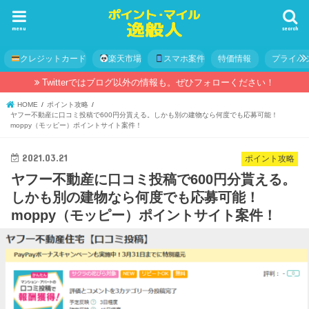
menu
search
クレジットカード
楽天市場
スマホ案件
特価情報
プライバ
Twitterではブログ以外の情報も。ぜひフォローください！
HOME
ポイント攻略
ヤフー不動産に口コミ投稿で600円分貰える。しかも別の建物なら何度でも応募可能！
moppy（モッピー）ポイントサイト案件！
2021.03.21
ポイント攻略
ヤフー不動産に口コミ投稿で600円分貰える。
しかも別の建物なら何度でも応募可能！
moppy（モッピー）ポイントサイト案件！