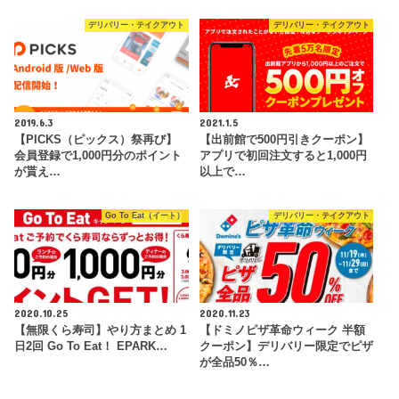
デリバリー・テイクアウト
デリバリー・テイクアウト
2019.6.3
2021.1.5
【PICKS（ピックス）祭再び】
【出前館で500円引きクーポン】
会員登録で1,000円分のポイント
アプリで初回注文すると1,000円
が貰え…
以上で…
Go To Eat（イート）
デリバリー・テイクアウト
2020.10.25
2020.11.23
【無限くら寿司】やり方まとめ 1
【ドミノピザ革命ウィーク 半額
日2回 Go To Eat！ EPARK…
クーポン】デリバリー限定でピザ
が全品50％…