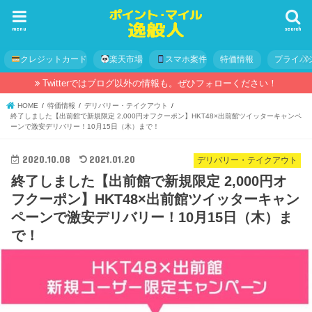
menu
search
クレジットカード
楽天市場
スマホ案件
特価情報
プライバ
Twitterではブログ以外の情報も。ぜひフォローください！
HOME
特価情報
デリバリー・テイクアウト
終了しました【出前館で新規限定 2,000円オフクーポン】HKT48×出前館ツイッターキャンペ
ーンで激安デリバリー！10月15日（木）まで！
2020.10.08
2021.01.20
デリバリー・テイクアウト
終了しました【出前館で新規限定 2,000円オ
フクーポン】HKT48×出前館ツイッターキャン
ペーンで激安デリバリー！10月15日（木）ま
で！