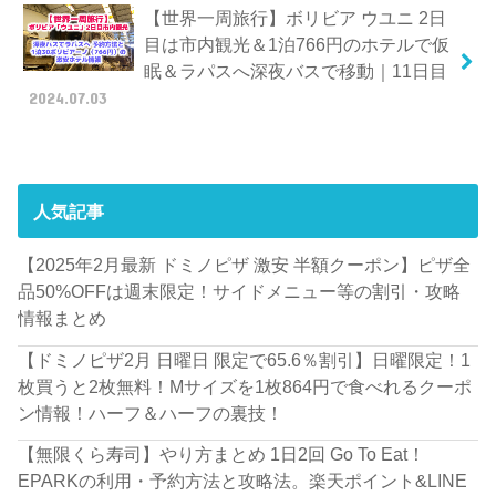
【世界一周旅行】ボリビア ウユニ 2日
目は市内観光＆1泊766円のホテルで仮
眠＆ラパスへ深夜バスで移動｜11日目
2024.07.03
人気記事
【2025年2月最新 ドミノピザ 激安 半額クーポン】ピザ全
品50%OFFは週末限定！サイドメニュー等の割引・攻略
情報まとめ
【ドミノピザ2月 日曜日 限定で65.6％割引】日曜限定！1
枚買うと2枚無料！Mサイズを1枚864円で食べれるクーポ
ン情報！ハーフ＆ハーフの裏技！
【無限くら寿司】やり方まとめ 1日2回 Go To Eat！
EPARKの利用・予約方法と攻略法。楽天ポイント&LINE