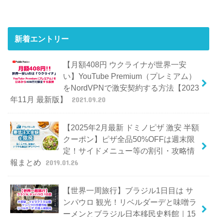
新着エントリー
【月額408円 ウクライナが世界一安
い】YouTube Premium（プレミアム）
をNordVPNで激安契約する方法【2023
年11月 最新版】
2021.09.20
【2025年2月最新 ドミノピザ 激安 半額
クーポン】ピザ全品50%OFFは週末限
定！サイドメニュー等の割引・攻略情
報まとめ
2019.01.26
【世界一周旅行】ブラジル1日目は サ
ンパウロ 観光！リベルダーデと味噌ラ
ーメンとブラジル日本移民史料館｜15