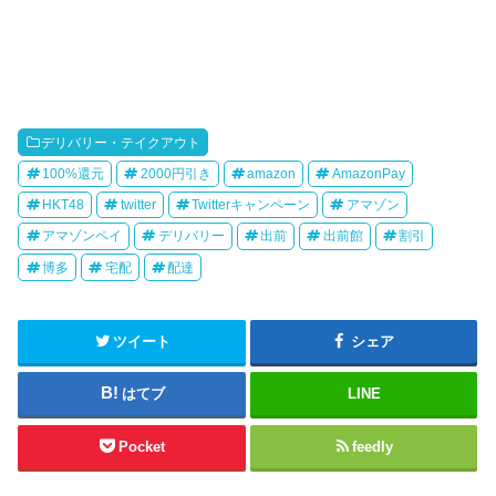
デリバリー・テイクアウト
100%還元
2000円引き
amazon
AmazonPay
HKT48
twitter
Twitterキャンペーン
アマゾン
アマゾンペイ
デリバリー
出前
出前館
割引
博多
宅配
配達
ツイート
シェア
はてブ
LINE
Pocket
feedly