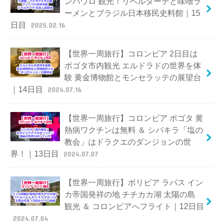
ンパウロ 観光！リベルダーデと味噌ラ
ーメンとブラジル日本移民史料館｜15
日目
2025.02.16
【世界一周旅行】コロンビア 2日目は
ボゴタ市内観光 エルドラドの世界を体
験 黄金博物館とモンセラッテの展望台
｜14日目
2024.07.16
【世界一周旅行】コロンビア ボゴタ 黄
熱病ワクチンは無料 ＆ シパキラ「塩の
教会」はドラクエのダンジョンの世
界！｜13日目
2024.07.07
【世界一周旅行】ボリビア ラパス イン
カ帝国発祥の地 チチカカ湖 太陽の島
観光 ＆ コロンビアへフライト｜12日目
2024.07.04