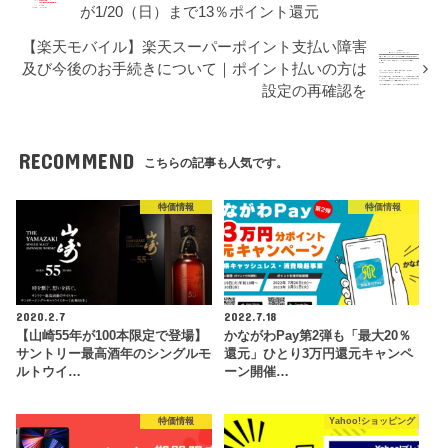
が1/20（日）まで13％ポイント還元
【楽天モバイル】楽天スーパーポイント支払い障害
及び今後のお手続きについて｜ポイント払いの方は
設定の再確認を
RECOMMEND
こちらの記事も人気です。
特価情報
特価情報
2020.2.7
2022.7.18
【山崎55年が100本限定で登場】
かながわPay第2弾も「最大20％
サントリー最高酒年のシングルモ
還元」ひとり3万円還元キャンペ
ルトウイ…
ーン開催…
特価情報
Yahoo!ショッピング