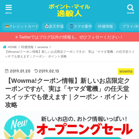
menu
search
クレジットカード
楽天市場
スマホ案件
特価情報
プライバ
Twitterではブログ以外の情報も。ぜひフォローください！
HOME
特価情報
wowma
【Wowma!クーポン情報】新しいお店限定クーポンですが、実は「ヤマダ電機」の任天堂スイ
ッチでも使えます｜クーポン・ポイント攻略
2019.01.20
2019.02.15
wowma
【Wowma!クーポン情報】新しいお店限定ク
ーポンですが、実は「ヤマダ電機」の任天堂
スイッチでも使えます｜クーポン・ポイント
攻略