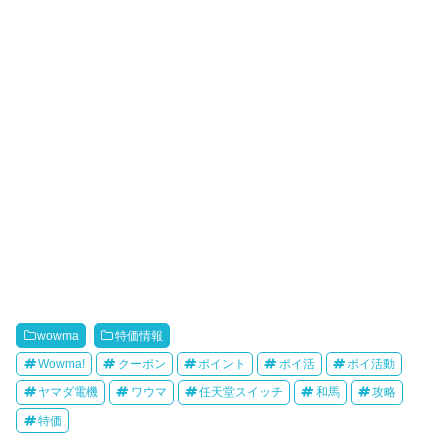
wowma
特価情報
Wowma!
クーポン
ポイント
ポイ活
ポイ活動
ヤマダ電機
ワウマ
任天堂スイッチ
和馬
攻略
特価