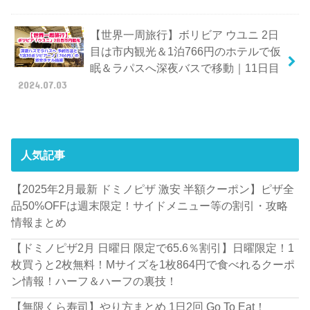
【世界一周旅行】ボリビア ウユニ 2日
目は市内観光＆1泊766円のホテルで仮
眠＆ラパスへ深夜バスで移動｜11日目
2024.07.03
人気記事
【2025年2月最新 ドミノピザ 激安 半額クーポン】ピザ全
品50%OFFは週末限定！サイドメニュー等の割引・攻略
情報まとめ
【ドミノピザ2月 日曜日 限定で65.6％割引】日曜限定！1
枚買うと2枚無料！Mサイズを1枚864円で食べれるクーポ
ン情報！ハーフ＆ハーフの裏技！
【無限くら寿司】やり方まとめ 1日2回 Go To Eat！