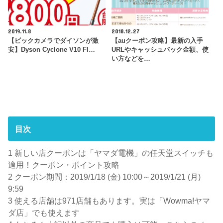
2019.11.8
2018.12.27
【ビックカメラでダイソンが激
【auクーポン攻略】最新の入手
安】Dyson Cyclone V10 Fl…
URLやキャッシュバック金額、使
い方などを…
目次
1
新しい店クーポンは「ヤマダ電機」の任天堂スイッチも
適用！クーポン・ポイント攻略
2
クーポン期間：2019/1/18 (金) 10:00～2019/1/21 (月)
9:59
3
使える店舗は971店舗もあります。実は「Wowma!ヤマ
ダ店」でも使えます