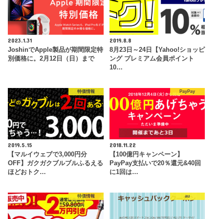
2023.1.31
2019.8.8
JoshinでApple製品が期間限定特
8月23日～24日【Yahoo!ショッピ
別価格に。2月12日（日）まで
ング プレミアム会員ポイント
10…
特価情報
PayPay
2019.5.15
2018.11.22
【マルイウェブで3,000円分
【100億円キャンペーン】
OFF】ガクガクブルブルふるえる
PayPay支払いで20％還元&40回
ほどおトク…
に1回は…
特価情報
au