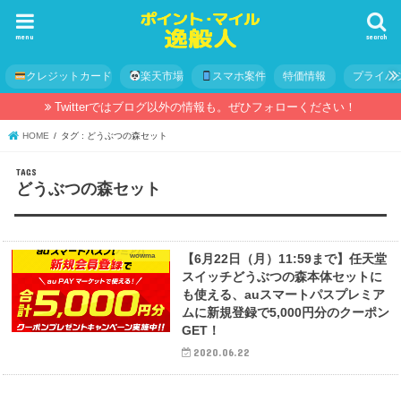
menu
search
クレジットカード
楽天市場
スマホ案件
特価情報
プライバ
Twitterではブログ以外の情報も。ぜひフォローください！
HOME
タグ : どうぶつの森セット
どうぶつの森セット
wowma
【6月22日（月）11:59まで】任天堂
スイッチどうぶつの森本体セットに
も使える、auスマートパスプレミア
ムに新規登録で5,000円分のクーポン
GET！
2020.06.22