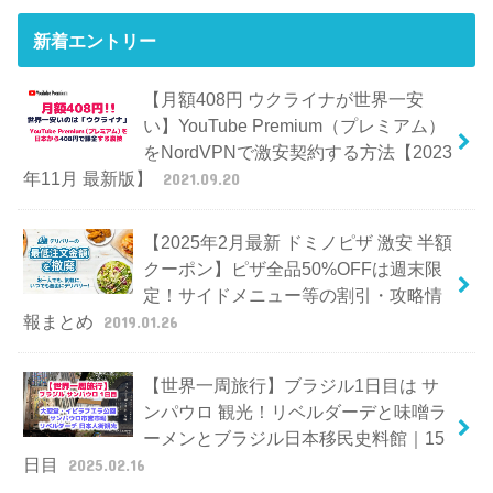
新着エントリー
【月額408円 ウクライナが世界一安
い】YouTube Premium（プレミアム）
をNordVPNで激安契約する方法【2023
年11月 最新版】
2021.09.20
【2025年2月最新 ドミノピザ 激安 半額
クーポン】ピザ全品50%OFFは週末限
定！サイドメニュー等の割引・攻略情
報まとめ
2019.01.26
【世界一周旅行】ブラジル1日目は サ
ンパウロ 観光！リベルダーデと味噌ラ
ーメンとブラジル日本移民史料館｜15
日目
2025.02.16