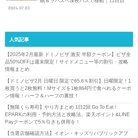
眠＆ラパスへ深夜バスで移動｜11日目
2024.07.03
人気記事
【2025年2月最新 ドミノピザ 激安 半額クーポン】ピザ全
品50%OFFは週末限定！サイドメニュー等の割引・攻略
情報まとめ
【ドミノピザ2月 日曜日 限定で65.6％割引】日曜限定！1
枚買うと2枚無料！Mサイズを1枚864円で食べれるクーポ
ン情報！ハーフ＆ハーフの裏技！
【無限くら寿司】やり方まとめ 1日2回 Go To Eat！
EPARKの利用・予約方法と攻略法。楽天ポイント&LINE
Payクーポンで5％引きも併用を！
【当選店舗確認方法】イオン・キッズリパブリックアプ