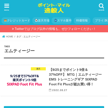
menu
search
クレジットカード
楽天市場
スマホ案件
特価情報
プライバ
Twitterではブログ以外の情報も。ぜひフォローください！
HOME
タグ : エムティージー
エムティージー
楽天
【9/25までポイント9倍＆
37%OFF】 MTG｜エムティージー
EMS トレーニングギア SIXPAD
Foot Fit Plusが超お買い得！
2022.08.27