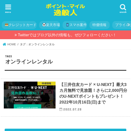
menu
search
クレジットカード
楽天市場
スマホ案件
特価情報
プライバ
Twitterではブログ以外の情報も。ぜひフォローください！
HOME
タグ : オンラインレンタル
オンラインレンタル
特価情報
【三井住友カード × U-NEXT】最大3
カ月無料で見放題！さらに2,000円分
のU-NEXTポイントもプレゼント！
2022年10月16日(日)まで
2022.07.28