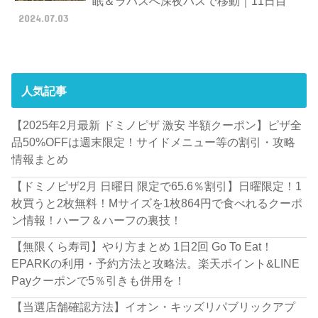
眠＆ラパスへ深夜バスで移動｜11日目
2024.07.03
人気記事
【2025年2月最新 ドミノピザ 激安 半額クーポン】ピザ全
品50%OFFは週末限定！サイドメニュー等の割引・攻略
情報まとめ
【ドミノピザ2月 日曜日 限定で65.6％割引】日曜限定！1
枚買うと2枚無料！Mサイズを1枚864円で食べれるクーポ
ン情報！ハーフ＆ハーフの裏技！
【無限くら寿司】やり方まとめ 1日2回 Go To Eat！
EPARKの利用・予約方法と攻略法。楽天ポイント&LINE
Payクーポンで5％引きも併用を！
【当選店舗確認方法】イオン・キッズリパブリックアプ