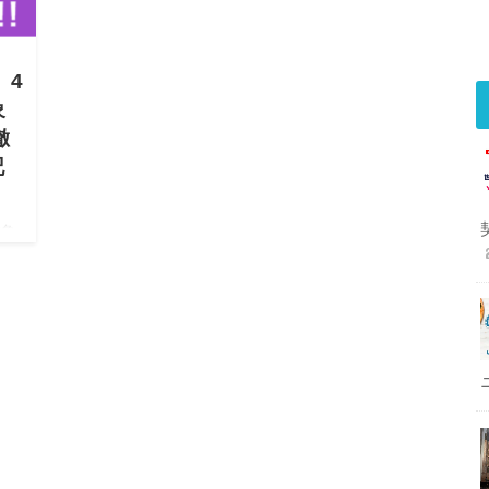
 4
象
徹
記
対象
頂
点な