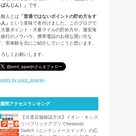
っぱんじん）」
です。
逸般人とは
「普通ではないポイントの貯め方をす
る人」
という意味で名付けました。このブログで
は大量ポイント・大量マイルの貯め方や、激安海
外旅行のノウハウ、携帯電話のお得な買い方な
ど、実体験を元にご紹介していこうと思います。
よろしくお願いします。
weets by point_ippanjin
週間アクセスランキング
【当選店舗確認方法】イオン・キッズ
リパブリックアプリでNintendo
Switch（ニンテンドースイッチ）の応