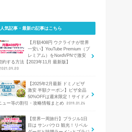
人気記事・最新の記事はこちら
【月額408円 ウクライナが世界
一安い】YouTube Premium（プ
レミアム）をNordVPNで激安
契約する方法【2023年11月 最新版】
2021.09.20
【2025年2月最新 ドミノピザ
激安 半額クーポン】ピザ全品
50%OFFは週末限定！サイドメ
ニュー等の割引・攻略情報まとめ
2019.01.26
【世界一周旅行】ブラジル1日
目は サンパウロ 観光！リベル
ダーデと味噌ラーメンとブラジ