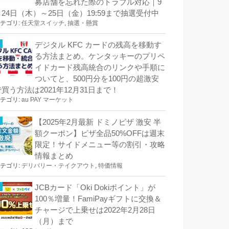
募店舗を忘れた際のトラブル対応｜9
月24日（木）～25日（金）19:59まで抽選受付中
テゴリ:
任天堂スイッチ
,
抽選・懸賞
デジタル KFC カードの残高を移動す
る方法まとめ。ケンタッキーのプリペ
イドカード残高統合のリンクや手順に
ついてと、500円分を100円の超激安
で買う方法は2021年12月31日まで！
テゴリ:
au PAY マーケット
【2025年2月最新 ドミノピザ 激安 半
額クーポン】ピザ全品50%OFFは週末
限定！サイドメニュー等の割引・攻略
情報まとめ
テゴリ:
デリバリー・テイクアウト
,
特価情報
JCBカード「Oki Dokiポイント」が
100％増量！FamiPayギフトに交換＆
チャージで上乗せは2022年2月28日
（月）まで