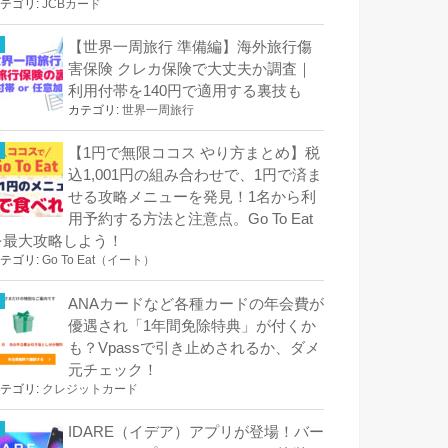
テゴリ:
JCBカード
【世界一周旅行 準備編】海外旅行傷
害保険 クレカ保険で大丈夫か調査｜
利用付帯を140円で適用する裏技も
カテゴリ:
世界一周旅行
【1円で無限ココス やり方まとめ】税
込1,001円の組み合わせで、1円で済ま
せる攻略メニューを発見！1名から利
用予約する方法と注意点。Go To Eat
を最大攻略しよう！
テゴリ:
Go To Eat（イート）
ANAカードなど各種カードの年会費が
優遇され「1年間免除特典」が付くか
も？Vpassで引き止めされるか、ダメ
元チェック！
テゴリ:
クレジットカード
IDARE（イデア）アプリが登場！バー